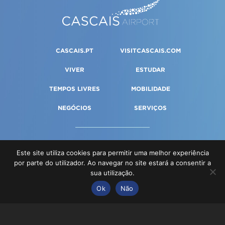
CASCAIS.PT
VISITCASCAIS.COM
VIVER
ESTUDAR
TEMPOS LIVRES
MOBILIDADE
NEGÓCIOS
SERVIÇOS
PORTAL DA GESTÃO
Este site utiliza cookies para permitir uma melhor experiência
por parte do utilizador. Ao navegar no site estará a consentir a
HISTÓRIA
CONTACTOS
sua utilização.
Ok
Não
TERMOS E CONDIÇÕES
© Cascais 2026