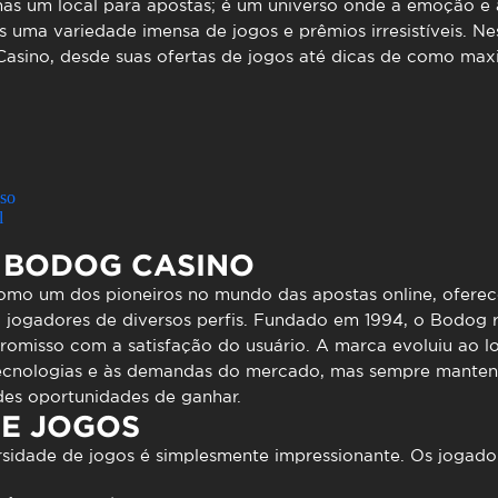
to presencial
Estacionamento
as um local para apostas; é um universo onde a emoção e a
 uma variedade imensa de jogos e prêmios irresistíveis. Ne
 frequentes
Mais serviços
asino, desde suas ofertas de jogos até dicas de como max
Quem somos
Loja
sso
l
O BODOG CASINO
omo um dos pioneiros no mundo das apostas online, ofere
a jogadores de diversos perfis. Fundado em 1994, o Bodog
omisso com a satisfação do usuário. A marca evoluiu ao l
ecnologias e às demandas do mercado, mas sempre manten
des oportunidades de ganhar.
DE JOGOS
ersidade de jogos é simplesmente impressionante. Os jogad