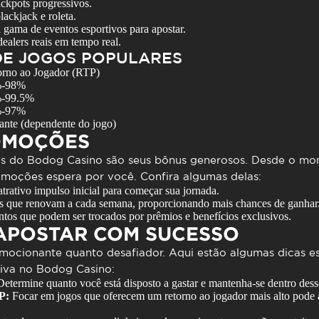
ackpots progressivos.
ackjack e roleta.
 gama de eventos esportivos para apostar.
ealers reais em tempo real.
DE JOGOS POPULARES
orno ao Jogador (RTP)
-98%
-99.5%
-97%
ante (dependente do jogo)
OMOÇÕES
es do
Bodog Casino
são seus bônus generosos. Desde o mo
romoções espera por você. Confira algumas delas:
rativo impulso inicial para começar sua jornada.
s que renovam a cada semana, proporcionando mais chances de ganhar
tos que podem ser trocados por prêmios e benefícios exclusivos.
 APOSTAR COM SUCESSO
mocionante quanto desafiador. Aqui estão algumas dicas ess
tiva no
Bodog Casino
:
etermine quanto você está disposto a gastar e mantenha-se dentro desse
P:
Focar em jogos que oferecem um retorno ao jogador mais alto pode 