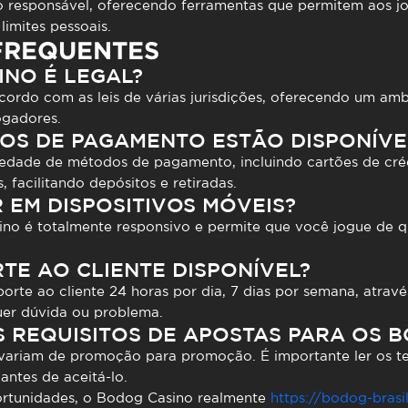
go responsável, oferecendo ferramentas que permitem aos j
imites pessoais.
FREQUENTES
INO É LEGAL?
ordo com as leis de várias jurisdições, oferecendo um amb
ogadores.
DOS DE PAGAMENTO ESTÃO DISPONÍVE
dade de métodos de pagamento, incluindo cartões de crédit
, facilitando depósitos e retiradas.
 EM DISPOSITIVOS MÓVEIS?
ino é totalmente responsivo e permite que você jogue de qu
RTE AO CLIENTE DISPONÍVEL?
rte ao cliente 24 horas por dia, 7 dias por semana, atravé
quer dúvida ou problema.
S REQUISITOS DE APOSTAS PARA OS 
 variam de promoção para promoção. É importante ler os t
antes de aceitá-lo.
rtunidades, o
Bodog Casino
realmente
https://bodog-brasil