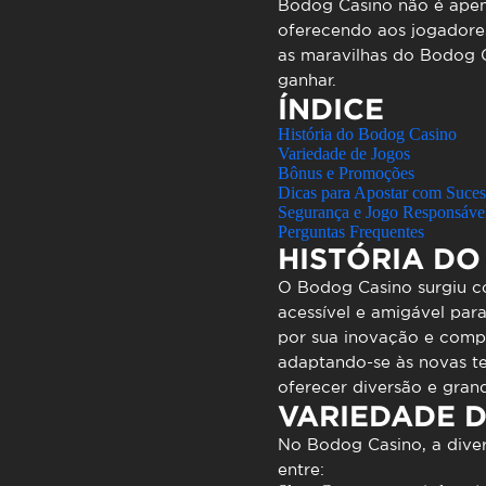
Atendimen
Bodog Casino
não é apen
oferecendo aos jogadores
Perguntas
as maravilhas do Bodog C
ganhar.
ÍNDICE
História do Bodog Casino
Variedade de Jogos
Bônus e Promoções
Dicas para Apostar com Suce
Segurança e Jogo Responsáve
Perguntas Frequentes
HISTÓRIA D
O
Bodog Casino
surgiu c
acessível e amigável par
por sua inovação e compr
adaptando-se às novas t
oferecer diversão e gran
VARIEDADE 
No
Bodog Casino
, a div
entre: