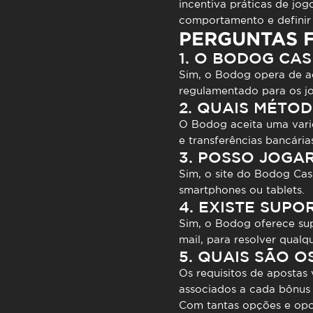
incentiva práticas de jo
comportamento e definir l
PERGUNTAS 
1. O BODOG CAS
Sim, o Bodog opera de ac
regulamentado para os j
2. QUAIS MÉTO
O Bodog aceita uma varie
e transferências bancárias
3. POSSO JOGAR
Sim, o site do Bodog Cas
smartphones ou tablets.
4. EXISTE SUPO
Sim, o Bodog oferece supo
mail, para resolver qual
5. QUAIS SÃO O
Os requisitos de apostas
associados a cada bônus 
Com tantas opções e opo