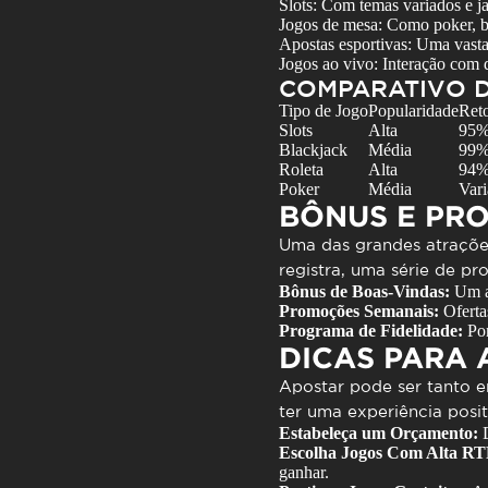
Slots: Com temas variados e j
Jogos de mesa: Como poker, bl
Apostas esportivas: Uma vasta
Jogos ao vivo: Interação com d
COMPARATIVO 
Tipo de Jogo
Popularidade
Ret
Slots
Alta
95%
Blackjack
Média
99%
Roleta
Alta
94%
Poker
Média
Vari
BÔNUS E PR
Uma das grandes atraçõ
registra, uma série de p
Bônus de Boas-Vindas:
Um at
Promoções Semanais:
Oferta
Programa de Fidelidade:
Pon
DICAS PARA
Apostar pode ser tanto e
ter uma experiência posi
Estabeleça um Orçamento:
D
Escolha Jogos Com Alta RT
ganhar.