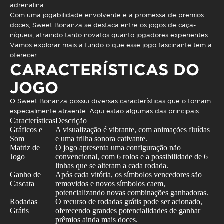
adrenalina.
Com uma jogabilidade envolvente e a promessa de prêmios
doces,
Sweet Bonanza
se destaca entre os jogos de caça-
níqueis, atraindo tanto novatos quanto jogadores experientes.
Vamos explorar mais a fundo o que esse jogo fascinante tem a
oferecer.
CARACTERÍSTICAS DO
JOGO
O
Sweet Bonanza
possui diversas características que o tornam
especialmente atraente. Aqui estão algumas das principais:
Características
Descrição
Gráficos e
A visualização é vibrante, com animações fluídas
Som
e uma trilha sonora cativante.
Matriz de
O jogo apresenta uma configuração não
Jogo
convencional, com 6 rolos e a possibilidade de 6
linhas que se alteram a cada rodada.
Ganho de
Após cada vitória, os símbolos vencedores são
Cascata
removidos e novos símbolos caem,
potencializando novas combinações ganhadoras.
Rodadas
O recurso de rodadas grátis pode ser acionado,
Grátis
oferecendo grandes potencialidades de ganhar
prêmios ainda mais doces.