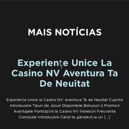
MAIS NOTÍCIAS
Experiențe Unice La
Casino NV Aventura Ta
De Neuitat
Experiențe Unice la Casino NV: Aventura Ta de Neuitat Cuprins
Introducere Tipuri de Jocuri Disponibile Bonusuri și Promoții
Avantajele Participării la Casino NV Întrebări Frecvente
Concluzie Introducere Când te gândești la un
[…]