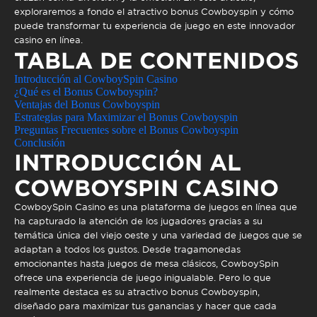
exploraremos a fondo el atractivo
bonus Cowboyspin
y cómo
puede transformar tu experiencia de juego en este innovador
casino en línea.
TABLA DE CONTENIDOS
Introducción al CowboySpin Casino
¿Qué es el Bonus Cowboyspin?
Ventajas del Bonus Cowboyspin
Estrategias para Maximizar el Bonus Cowboyspin
Preguntas Frecuentes sobre el Bonus Cowboyspin
Conclusión
INTRODUCCIÓN AL
COWBOYSPIN CASINO
CowboySpin Casino
es una plataforma de juegos en línea que
ha capturado la atención de los jugadores gracias a su
temática única del viejo oeste y una variedad de juegos que se
adaptan a todos los gustos. Desde tragamonedas
emocionantes hasta juegos de mesa clásicos, CowboySpin
ofrece una experiencia de juego inigualable. Pero lo que
realmente destaca es su atractivo
bonus Cowboyspin
,
diseñado para maximizar tus ganancias y hacer que cada