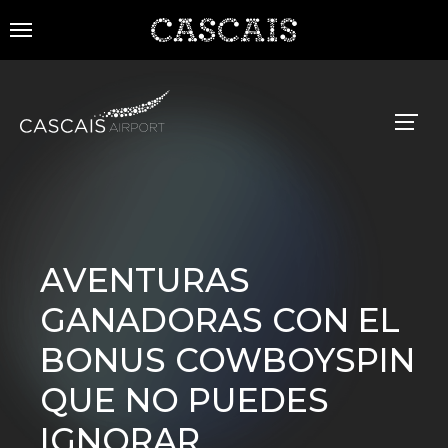
Português
CASCAIS.PT
CASCAIS
SOBRE CASCAIS:
GOVERNO LOCAL:
História
FREGUESIAS:
Assembleia Municipal
Gastronomia
EMPRESAS MUNICIPAIS:
AVENTURAS
Alcabideche
Câmara Municipal
FACTOS E NÚMEROS:
Cascais Ambiente
Brasão de Cascais
GANADORAS CON EL
Carcavelos e Parede
COMUNICAÇÃO:
Ambiente & Energia
Gestão administrativa e financeira
Cascais Dinâmica
Arquivo Historico
Jornal C
VIVER
Cascais e Estoril
BONUS COWBOYSPIN
Economia & Inovação
Projetos Cofinanciados
Cascais Envolvente
Recursos educativos - história e património
Agenda do executivo
S. Domingos de Rana
Governação
VISITAR
QUE NO PUEDES
Transparência Municipal
Cascais Próxima
Mobilidade
Planeamento Estratégico
IGNORAR
ESTUDAR