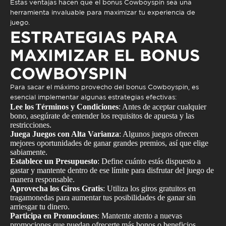
Estas ventajas hacen que el
bonus Cowboyspin
sea una
herramienta invaluable para maximizar tu experiencia de
juego.
ESTRATEGIAS PARA
MAXIMIZAR EL BONUS
COWBOYSPIN
Para sacar el máximo provecho del
bonus Cowboyspin
, es
esencial implementar algunas estrategias efectivas:
Lee los Términos y Condiciones
: Antes de aceptar cualquier
bono, asegúrate de entender los requisitos de apuesta y las
restricciones.
Juega Juegos con Alta Varianza
: Algunos juegos ofrecen
mejores oportunidades de ganar grandes premios, así que elige
sabiamente.
Establece un Presupuesto
: Define cuánto estás dispuesto a
gastar y mantente dentro de ese límite para disfrutar del juego de
manera responsable.
Aprovecha los Giros Gratis
: Utiliza los giros gratuitos en
tragamonedas para aumentar tus posibilidades de ganar sin
arriesgar tu dinero.
Participa en Promociones
: Mantente atento a nuevas
promociones que puedan ofrecerte más bonos o beneficios