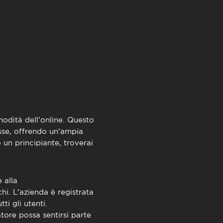
TimeOut Cascais
odità dell’online. Questo
sse, offrendo un’ampia
un principiante, troverai
 alla
chi. L’azienda è registrata
i gli utenti.
tore possa sentirsi parte