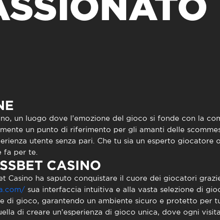
ASSIONATO
to presencial
Estacionamento
 frequentes
Mais serviços
Quem somos
Loja
NE
ino
, un luogo dove l’emozione del gioco si fonde con la com
amente un punto di riferimento per gli amanti delle scomme
rienza utente senza pari. Che tu sia un esperto giocatore o 
fa per te.
ASSBET CASINO
et Casino
ha saputo conquistare il cuore dei giocatori grazie
ia.com/
sua interfaccia intuitiva e alla vasta selezione di gio
e di gioco, garantendo un ambiente sicuro e protetto per tutt
ella di creare un’esperienza di gioco unica, dove ogni visita