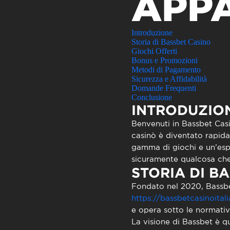
APP
Atendimen
Perguntas
Introduzione
Storia di Bassbet Casino
Giochi Offerti
Bonus e Promozioni
Metodi di Pagamento
Sicurezza e Affidabilità
Domande Frequenti
Conclusione
INTRODUZIO
Benvenuti in
Bassbet Cas
casinò è diventato rapid
gamma di giochi e un’espe
sicuramente qualcosa che 
STORIA DI B
Fondato nel 2020,
Bassb
https://bassbetcasinoital
e opera sotto le normativ
La visione di Bassbet è qu