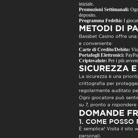
iniziale.
Promozioni Settimanali:
Ogni
deposito.
Programma Fedeltà:
I giocat
METODI DI 
Bassbet Casino offre una
e conveniente:
Carte di Credito/Debito:
Visa
Portafogli Elettronici:
PayPal,
Criptovalute:
Per i più avvent
SICUREZZA E
La sicurezza è una prior
crittografia per proteggere
regolarmente auditato per
Ogni giocatore può sentirs
su 7, pronto a risponder
DOMANDE FR
1. COME POSSO 
È semplice! Visita il sito
personali.