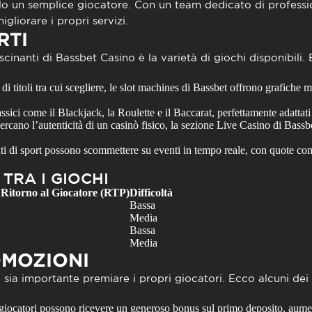
o un semplice giocatore. Con un team dedicato di professioni
gliorare i propri servizi.
RTI
scinanti di
Bassbet Casino
è la varietà di giochi disponibil
i titoli tra cui scegliere, le slot machines di Bassbet offrono grafiche 
ssici come il Blackjack, la Roulette e il Baccarat, perfettamente adattati
rcano l’autenticità di un casinò fisico, la sezione Live Casino di Bassbe
ti di sport possono scommettere su eventi in tempo reale, con quote co
TRA I GIOCHI
 Ritorno al Giocatore (RTP)
Difficoltà
Bassa
Media
Bassa
Media
OMOZIONI
sia importante premiare i propri giocatori. Ecco alcuni dei 
iocatori possono ricevere un generoso bonus sul primo deposito, aumen