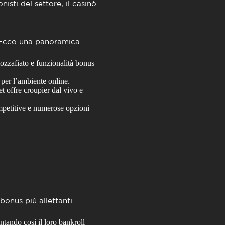
sti del settore, il casinò
i. Ecco una panoramica
mozzafiato e funzionalità bonus
 per l’ambiente online.
t offre croupier dal vivo e
mpetitive e numerose opzioni
bonus più allettanti
tando così il loro bankroll