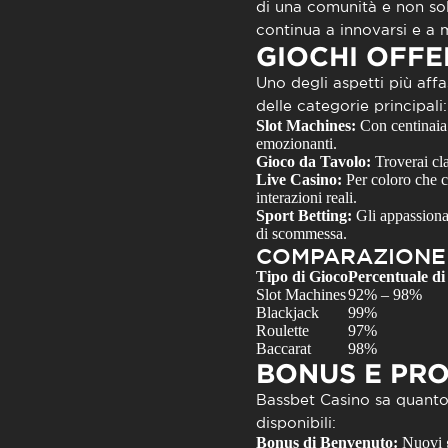
di una comunità e non sol
continua a innovarsi e a mi
GIOCHI OFFE
Uno degli aspetti più affa
delle categorie principali:
Slot Machines:
Con centinaia d
emozionanti.
Gioco da Tavolo:
Troverai cla
Live Casino:
Per coloro che ce
interazioni reali.
Sport Betting:
Gli appassiona
di scommessa.
COMPARAZIONE 
Tipo di Gioco
Percentuale di
Slot Machines
92% – 98%
Blackjack
99%
Roulette
97%
Baccarat
98%
BONUS E PR
Bassbet Casino
sa quanto 
disponibili:
Bonus di Benvenuto:
Nuovi g