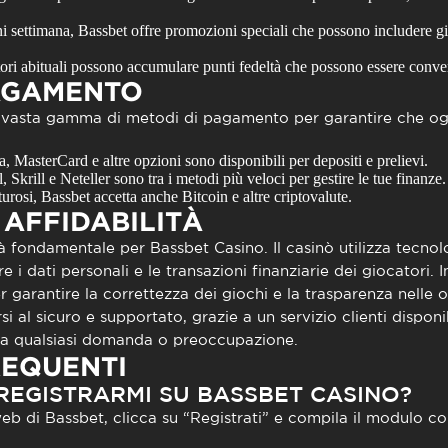
 settimana, Bassbet offre promozioni speciali che possono includere gir
ori abituali possono accumulare punti fedeltà che possono essere convert
PAGAMENTO
 vasta gamma di metodi di pagamento per garantire che ogni
, MasterCard e altre opzioni sono disponibili per depositi e prelievi.
 Skrill e Neteller sono tra i metodi più veloci per gestire le tue finanze.
urosi, Bassbet accetta anche Bitcoin e altre criptovalute.
 AFFIDABILITÀ
ità fondamentale per
Bassbet Casino
. Il casinò utilizza tecno
 i dati personali e le transazioni finanziarie dei giocatori. In
 garantire la correttezza dei giochi e la trasparenza nelle o
i al sicuro e supportato, grazie a un servizio clienti disponi
e a qualsiasi domanda o preoccupazione.
EQUENTI
REGISTRARMI SU BASSBET CASINO?
 web di Bassbet, clicca su “Registrati” e compila il modulo co