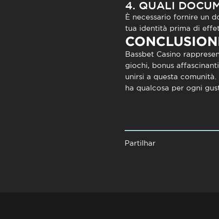
4. QUALI DOCU
È necessario fornire un do
tua identità prima di effe
CONCLUSION
Bassbet Casino
rappresent
giochi, bonus affascinant
unirsi a questa comunità. 
ha qualcosa per ogni gust
Partilhar