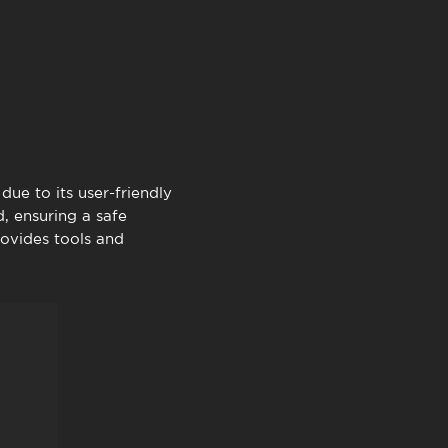
TimeOut Cascais
due to its user-friendly
d, ensuring a safe
ovides tools and