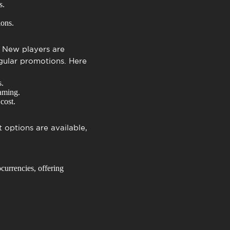
s.
ions.
. New players are
gular promotions. Here
s.
gaming.
cost.
 options are available,
currencies, offering