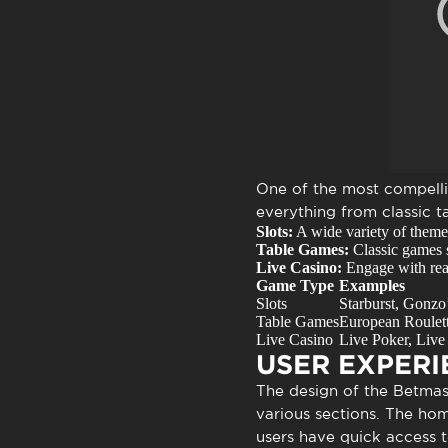
One of the most compellin
everything from classic 
Slots:
A wide variety of themed
Table Games:
Classic games s
Live Casino:
Engage with real 
Game Type
Examples
Slots
Starburst, Gonzo
Table Games
European Roulett
Live Casino
Live Poker, Live
USER EXPERI
The design of the Betmast
various sections. The ho
users have quick access t