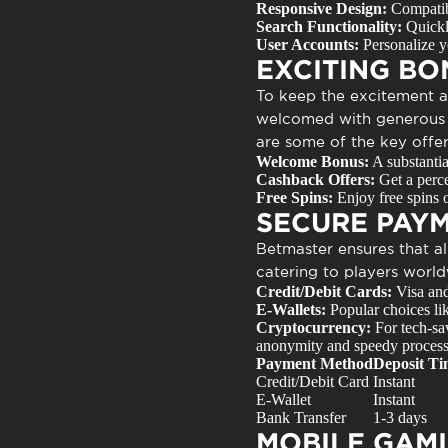
Responsive Design:
Compatibl
Search Functionality:
Quickly
User Accounts:
Personalize y
EXCITING B
To keep the excitement a
welcomed with generous s
are some of the key offer
Welcome Bonus:
A substantia
Cashback Offers:
Get a perce
Free Spins:
Enjoy free spins o
SECURE PAY
Betmaster ensures that al
catering to players worl
Credit/Debit Cards:
Visa and
E-Wallets:
Popular choices like
Cryptocurrency:
For tech-sa
anonymity and speedy process
Payment Method
Deposit Ti
Credit/Debit Card
Instant
E-Wallet
Instant
Bank Transfer
1-3 days
MOBILE GAM