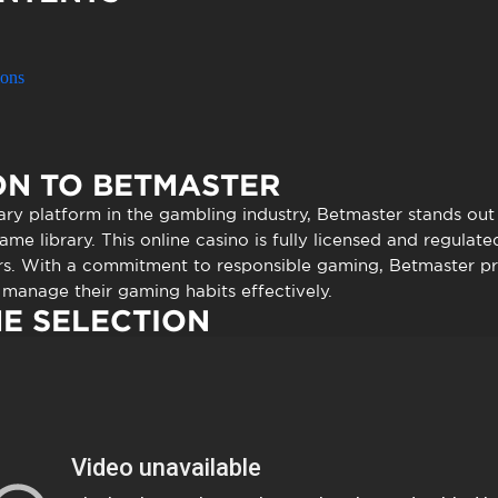
to presencial
Estacionamento
 frequentes
Mais serviços
Quem somos
ions
Loja
ON TO BETMASTER
ary platform in the gambling industry,
Betmaster
stands out 
me library. This online casino is fully licensed and regulate
ers. With a commitment to responsible gaming, Betmaster pr
 manage their gaming habits effectively.
E SELECTION