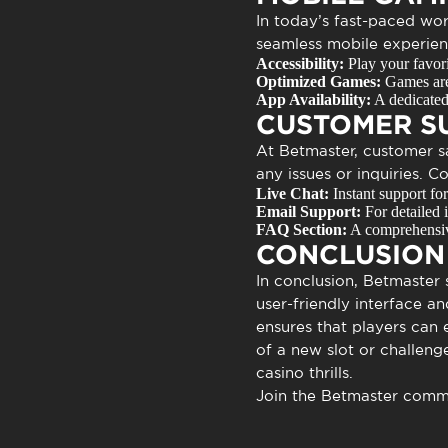
In today’s fast-paced wor
seamless mobile experienc
Accessibility:
Play your favor
Optimized Games:
Games are 
App Availability:
A dedicated
CUSTOMER S
At Betmaster, customer sa
any issues or inquiries. 
Live Chat:
Instant support for
Email Support:
For detailed i
FAQ Section:
A comprehensive
CONCLUSION
In conclusion,
Betmaster
s
user-friendly interface a
ensures that players can 
of a new slot or challenge
casino thrills.
Join the Betmaster commu