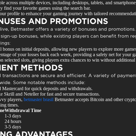
e across multiple devices, including desktops, tablets, and smartphone
 find your favorite games using the search bar.
our profile to enhance your gaming journey with tailored recommendat
ONUSES AND PROMOTIONS
live, Betmaster offers a variety of bonuses and promotions
ign-up bonuses, while existing players can benefit from re
ings:
l bonus on initial deposits, allowing new players to explore more game
ntage of your losses back each week, providing a safety net for your 
n selected slots, giving players extra chances to win without additional 
MENT METHODS
l transactions are secure and efficient. A variety of payment
dwide. Some notable methods include:
 Mastercard for quick deposits and withdrawals.
 Skrill and Neteller for fast and secure transactions.
vvy players,
betmaster brasil
Betmaster accepts Bitcoin and other crypto
ing times.
me
Withdrawal Time
1-3 days
24 hours
3-5 days
ING ADVANTAGES