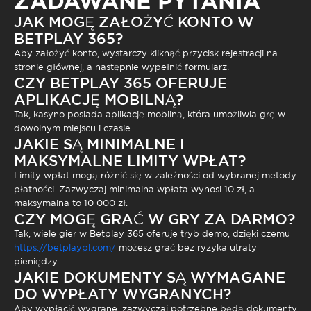
ZADAWANE PYTANIA
JAK MOGĘ ZAŁOŻYĆ KONTO W
BETPLAY 365?
Aby założyć konto, wystarczy kliknąć przycisk rejestracji na
stronie głównej, a następnie wypełnić formularz.
CZY BETPLAY 365 OFERUJE
APLIKACJĘ MOBILNĄ?
Tak, kasyno posiada aplikację mobilną, która umożliwia grę w
dowolnym miejscu i czasie.
JAKIE SĄ MINIMALNE I
MAKSYMALNE LIMITY WPŁAT?
Limity wpłat mogą różnić się w zależności od wybranej metody
płatności. Zazwyczaj minimalna wpłata wynosi 10 zł, a
maksymalna to 10 000 zł.
CZY MOGĘ GRAĆ W GRY ZA DARMO?
Tak, wiele gier w
Betplay 365
oferuje tryb demo, dzięki czemu
https://betplaypl.com/
możesz grać bez ryzyka utraty
pieniędzy.
JAKIE DOKUMENTY SĄ WYMAGANE
DO WYPŁATY WYGRANYCH?
Aby wypłacić wygrane, zazwyczaj potrzebne będą dokumenty