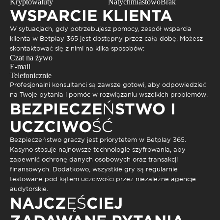
Kryptowaluty
Natychmiastowo
Brak
WSPARCIE KLIENTA
W sytuacjach, gdy potrzebujesz pomocy, zespół wsparcia
klienta w
Betplay 365
jest dostępny przez całą dobę. Możesz
skontaktować się z nimi na kilka sposobów:
Czat na żywo
E-mail
Telefonicznie
Profesjonalni konsultanci są zawsze gotowi, aby odpowiedzieć
na Twoje pytania i pomóc w rozwiązaniu wszelkich problemów.
BEZPIECZEŃSTWO I
UCZCIWOŚĆ
Bezpieczeństwo graczy jest priorytetem w
Betplay 365
.
Kasyno stosuje najnowsze technologie szyfrowania, aby
zapewnić ochronę danych osobowych oraz transakcji
finansowych. Dodatkowo, wszystkie gry są regularnie
testowane pod kątem uczciwości przez niezależne agencje
audytorskie.
NAJCZĘŚCIEJ