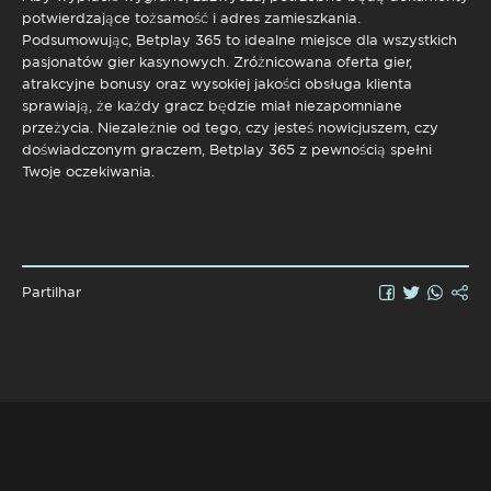
potwierdzające tożsamość i adres zamieszkania.
Podsumowując,
Betplay 365
to idealne miejsce dla wszystkich
pasjonatów gier kasynowych. Zróżnicowana oferta gier,
atrakcyjne bonusy oraz wysokiej jakości obsługa klienta
sprawiają, że każdy gracz będzie miał niezapomniane
przeżycia. Niezależnie od tego, czy jesteś nowicjuszem, czy
doświadczonym graczem, Betplay 365 z pewnością spełni
Twoje oczekiwania.
Partilhar