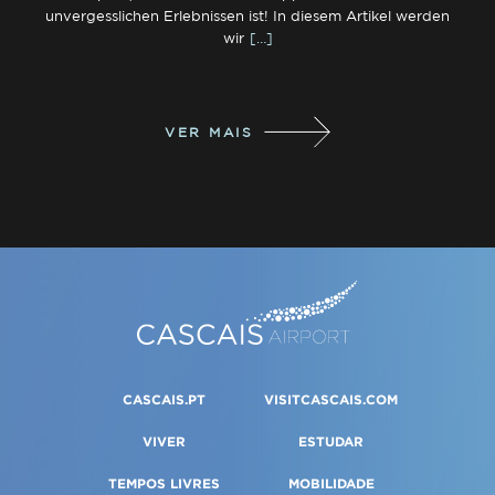
unvergesslichen Erlebnissen ist! In diesem Artikel werden
wir
[…]
VER MAIS
CASCAIS.PT
VISITCASCAIS.COM
VIVER
ESTUDAR
TEMPOS LIVRES
MOBILIDADE