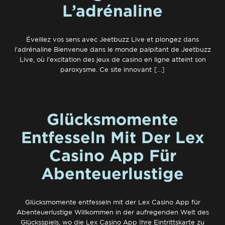
L’adrénaline
Éveillez vos sens avec Jeetbuzz Live et plongez dans
l’adrénaline Bienvenue dans le monde palpitant de Jeetbuzz
Live, où l’excitation des jeux de casino en ligne atteint son
paroxysme. Ce site innovant
[…]
Glücksmomente
Entfesseln Mit Der Lex
Casino App Für
Abenteuerlustige
Glücksmomente entfesseln mit der Lex Casino App für
Abenteuerlustige Willkommen in der aufregenden Welt des
Glücksspiels, wo die Lex Casino App Ihre Eintrittskarte zu