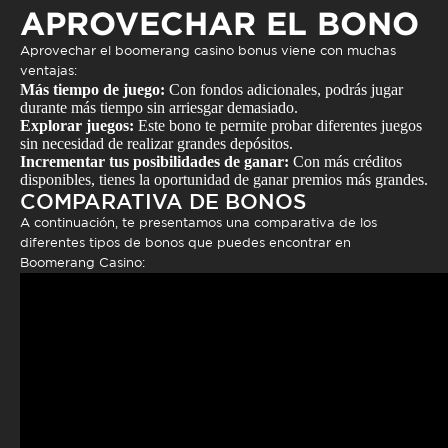
APROVECHAR EL BONO
Aprovechar el
boomerang casino bonus
viene con muchas
ventajas:
Más tiempo de juego:
Con fondos adicionales, podrás jugar
durante más tiempo sin arriesgar demasiado.
Explorar juegos:
Este bono te permite probar diferentes juegos
sin necesidad de realizar grandes depósitos.
Incrementar tus posibilidades de ganar:
Con más créditos
disponibles, tienes la oportunidad de ganar premios más grandes.
COMPARATIVA DE BONOS
A continuación, te presentamos una comparativa de los
diferentes tipos de bonos que puedes encontrar en
Boomerang Casino: