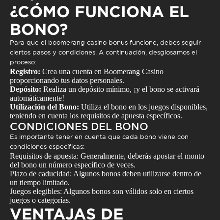
¿CÓMO FUNCIONA EL
BONO?
Para que el
boomerang casino bonus
funcione, debes seguir
ciertos pasos y condiciones. A continuación, desglosamos el
proceso:
Registro:
Crea una cuenta en Boomerang Casino
proporcionando tus datos personales.
Depósito:
Realiza un depósito mínimo, ¡y el bono se activará
automáticamente!
Utilización del Bono:
Utiliza el bono en los juegos disponibles,
teniendo en cuenta los requisitos de apuesta específicos.
CONDICIONES DEL BONO
Es importante tener en cuenta que cada bono viene con
condiciones específicas:
Requisitos de apuesta: Generalmente, deberás apostar el monto
del bono un número específico de veces.
Plazo de caducidad: Algunos bonos deben utilizarse dentro de
un tiempo limitado.
Juegos elegibles: Algunos bonos son válidos solo en ciertos
juegos o categorías.
VENTAJAS DE