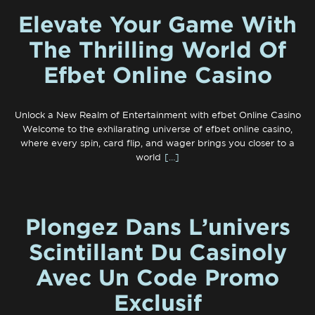
Elevate Your Game With
The Thrilling World Of
Efbet Online Casino
Unlock a New Realm of Entertainment with efbet Online Casino
Welcome to the exhilarating universe of efbet online casino,
where every spin, card flip, and wager brings you closer to a
world
[…]
Plongez Dans L’univers
Scintillant Du Casinoly
Avec Un Code Promo
Exclusif