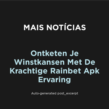
MAIS NOTÍCIAS
Ontketen Je
Winstkansen Met De
Krachtige Rainbet Apk
Ervaring
Auto-generated post_excerpt