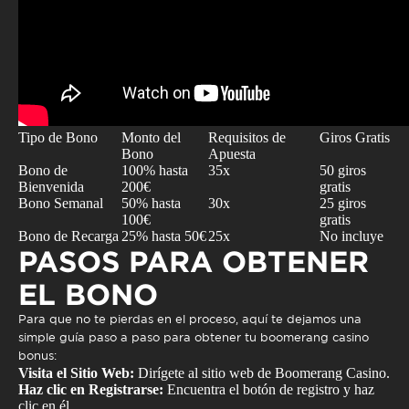
Tipo de Bono
Monto del
Requisitos de
Giros Gratis
Bono
Apuesta
Bono de
100% hasta
35x
50 giros
Bienvenida
200€
gratis
Bono Semanal
50% hasta
30x
25 giros
100€
gratis
Bono de Recarga
25% hasta 50€
25x
No incluye
PASOS PARA OBTENER
EL BONO
Para que no te pierdas en el proceso, aquí te dejamos una
simple guía paso a paso para obtener tu
boomerang casino
bonus
:
Visita el Sitio Web:
Dirígete al sitio web de Boomerang Casino.
Haz clic en Registrarse:
Encuentra el botón de registro y haz
clic en él.