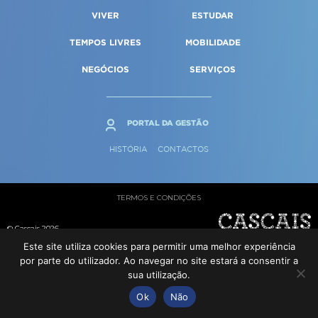
Qualidade de vida
Reabilitação urbana
VIVER
ESTUDAR
SERVIÇOS
Sociedade & Educação
Urbanismo
TEMPOS LIVRES
MOBILIDADE
NEGÓCIOS
SERVIÇOS
MAPA DO PORTAL
PORTAL DA GESTÃO
HISTÓRIA
CONTACTOS
TERMOS E CONDIÇÕES
© Cascais 2026
Este site utiliza cookies para permitir uma melhor experiência
por parte do utilizador. Ao navegar no site estará a consentir a
sua utilização.
Ok
Não