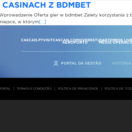
 CASINACH Z BDMBET
 Wprowadzenie Oferta gier w bdmbet Zalety korzystania z
miejsce, w którym
[…]
CASCAIS.PT
VISITCASCAIS.COM
VIVER
ESTUDAR
TEMPOS LIV
AEROPORTO
MEIOS OPERACI
PORTAL DA GESTÃO
HISTÓRIA
PORTAL
TERMOS E CONDIÇÕES
POLÍTICA DE PRIVACIDADE
POLÍTICA DE "CO