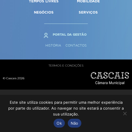
TEMPOS LIVRES
MOBILIDADE
Qualidade de vida
Reabilitação urbana
SERVIÇOS
Sociedade & Educação
NEGÓCIOS
SERVIÇOS
Urbanismo
MAPA DO PORTAL
PORTAL DA GESTÃO
HISTÓRIA
CONTACTOS
TERMOS E CONDIÇÕES
© Cascais 2026
Este site utiliza cookies para permitir uma melhor experiência
por parte do utilizador. Ao navegar no site estará a consentir a
sua utilização.
Ok
Não