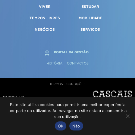
Qualidade de vida
Reabilitação urbana
VIVER
ESTUDAR
SERVIÇOS
Sociedade & Educação
Urbanismo
TEMPOS LIVRES
MOBILIDADE
NEGÓCIOS
SERVIÇOS
MAPA DO PORTAL
PORTAL DA GESTÃO
HISTÓRIA
CONTACTOS
TERMOS E CONDIÇÕES
© Cascais 2026
Este site utiliza cookies para permitir uma melhor experiência
por parte do utilizador. Ao navegar no site estará a consentir a
sua utilização.
Ok
Não