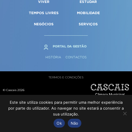
VIVER
ESTUDAR
Qualidade de vida
Reabilitação urbana
SERVIÇOS
Sociedade & Educação
TEMPOS LIVRES
MOBILIDADE
Urbanismo
NEGÓCIOS
SERVIÇOS
MAPA DO PORTAL
PORTAL DA GESTÃO
HISTÓRIA
CONTACTOS
TERMOS E CONDIÇÕES
© Cascais 2026
Este site utiliza cookies para permitir uma melhor experiência
por parte do utilizador. Ao navegar no site estará a consentir a
sua utilização.
Ok
Não