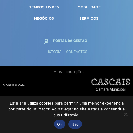
Qualidade de vida
Reabilitação urbana
TEMPOS LIVRES
MOBILIDADE
SERVIÇOS
Sociedade & Educação
Urbanismo
NEGÓCIOS
SERVIÇOS
MAPA DO PORTAL
PORTAL DA GESTÃO
HISTÓRIA
CONTACTOS
TERMOS E CONDIÇÕES
© Cascais 2026
Este site utiliza cookies para permitir uma melhor experiência
por parte do utilizador. Ao navegar no site estará a consentir a
sua utilização.
Ok
Não