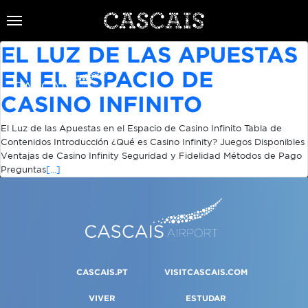
EL LUZ DE LAS APUESTAS
Português
EN EL ESPACIO DE
CASCAIS.PT
CASINO INFINITO
CASCAIS
El Luz de las Apuestas en el Espacio de Casino Infinito Tabla de
SOBRE CASCAIS:
Contenidos Introducción ¿Qué es Casino Infinity? Juegos Disponibles
VIVER
GOVERNO LOCAL:
Ventajas de Casino Infinity Seguridad y Fidelidad Métodos de Pago
História
FREGUESIAS:
Preguntas
[…]
Assembleia Municipal
VISITAR
Gastronomia
EMPRESAS MUNICIPAIS:
Alcabideche
Câmara Municipal
FACTOS E NÚMEROS:
Cascais Ambiente
Brasão de Cascais
ESTUDAR
Carcavelos e Parede
COMUNICAÇÃO:
Ambiente & Energia
Gestão administrativa e financeira
Cascais Dinâmica
Arquivo Historico
Jornal C
Cascais e Estoril
Economia & Inovação
TEMPOS LIVRES
Projetos Cofinanciados
Cascais Envolvente
Recursos educativos - história e património
Agenda do executivo
S. Domingos de Rana
Governação
Transparência Municipal
CASCAIS.PT
VISITCASCAIS.COM
MOBILIDADE
Cascais Próxima
Mobilidade
Planeamento Estratégico
VIVER
ESTUDAR
INVESTIR EM CASCAIS