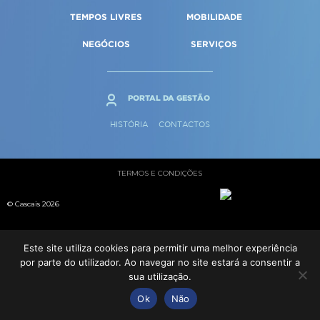
Qualidade de vida
Reabilitação urbana
TEMPOS LIVRES
MOBILIDADE
SERVIÇOS
Sociedade & Educação
Urbanismo
NEGÓCIOS
SERVIÇOS
MAPA DO PORTAL
PORTAL DA GESTÃO
HISTÓRIA
CONTACTOS
TERMOS E CONDIÇÕES
© Cascais 2026
Este site utiliza cookies para permitir uma melhor experiência
por parte do utilizador. Ao navegar no site estará a consentir a
sua utilização.
Ok
Não