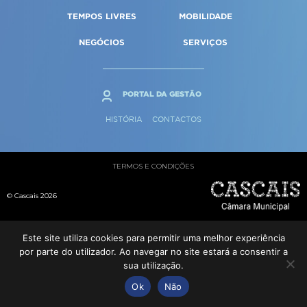
Qualidade de vida
Reabilitação urbana
TEMPOS LIVRES
MOBILIDADE
SERVIÇOS
Sociedade & Educação
Urbanismo
NEGÓCIOS
SERVIÇOS
MAPA DO PORTAL
PORTAL DA GESTÃO
HISTÓRIA
CONTACTOS
TERMOS E CONDIÇÕES
© Cascais 2026
Este site utiliza cookies para permitir uma melhor experiência
por parte do utilizador. Ao navegar no site estará a consentir a
sua utilização.
Ok
Não