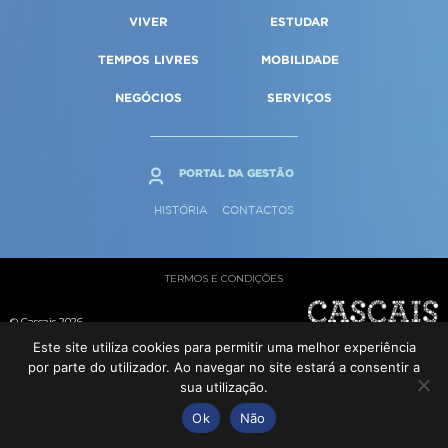
Qualidade de vida
Reabilitação urbana
VIVER
ESTUDAR
SERVIÇOS
Sociedade & Educação
Urbanismo
TEMPOS LIVRES
MOBILIDADE
NEGÓCIOS
SERVIÇOS
MAPA DO PORTAL
PORTAL DA GESTÃO
HISTÓRIA
CONTACTOS
TERMOS E CONDIÇÕES
© Cascais 2026
Este site utiliza cookies para permitir uma melhor experiência
por parte do utilizador. Ao navegar no site estará a consentir a
sua utilização.
Ok
Não