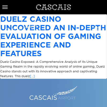
DUELZ CASINO
Português
UNCOVERED AN IN-DEPTH
CASCAIS.PT
EVALUATION OF GAMING
CASCAIS
EXPERIENCE AND
SOBRE CASCAIS:
FEATURES
VIVER
GOVERNO LOCAL:
História
FREGUESIAS:
Assembleia Municipal
Duelz Casino Exposed: A Comprehensive Analysis of Its Unique
VISITAR
Gastronomia
EMPRESAS MUNICIPAIS:
Alcabideche
Gaming Realm In the rapidly evolving world of online gaming, Duelz
Câmara Municipal
FACTOS E NÚMEROS:
Cascais Ambiente
Casino stands out with its innovative approach and captivating
Brasão de Cascais
ESTUDAR
Carcavelos e Parede
COMUNICAÇÃO:
Ambiente & Energia
features. This duelz
[…]
Gestão administrativa e financeira
Cascais Dinâmica
Arquivo Historico
Jornal C
Cascais e Estoril
Economia & Inovação
TEMPOS LIVRES
Projetos Cofinanciados
Cascais Envolvente
Recursos educativos - história e património
Agenda do executivo
S. Domingos de Rana
Governação
Transparência Municipal
MOBILIDADE
Cascais Próxima
Mobilidade
Planeamento Estratégico
INVESTIR EM CASCAIS