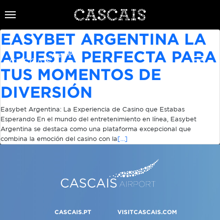
EASYBET ARGENTINA LA
Português
APUESTA PERFECTA PARA
CASCAIS.PT
TUS MOMENTOS DE
CASCAIS
DIVERSIÓN
SOBRE CASCAIS:
VIVER
Easybet Argentina: La Experiencia de Casino que Estabas
GOVERNO LOCAL:
História
Esperando En el mundo del entretenimiento en línea, Easybet
FREGUESIAS:
Assembleia Municipal
VISITAR
Argentina se destaca como una plataforma excepcional que
Gastronomia
EMPRESAS MUNICIPAIS:
Alcabideche
combina la emoción del casino con la
[…]
Câmara Municipal
FACTOS E NÚMEROS:
Cascais Ambiente
Brasão de Cascais
ESTUDAR
Carcavelos e Parede
COMUNICAÇÃO:
Ambiente & Energia
Gestão administrativa e financeira
Cascais Dinâmica
Arquivo Historico
Jornal C
Cascais e Estoril
Economia & Inovação
TEMPOS LIVRES
Projetos Cofinanciados
Cascais Envolvente
Recursos educativos - história e património
Agenda do executivo
S. Domingos de Rana
Governação
Transparência Municipal
MOBILIDADE
Cascais Próxima
Mobilidade
Planeamento Estratégico
CASCAIS.PT
VISITCASCAIS.COM
INVESTIR EM CASCAIS