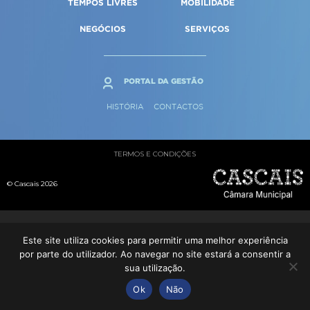
TEMPOS LIVRES
MOBILIDADE
Qualidade de vida
Reabilitação urbana
SERVIÇOS
Sociedade & Educação
NEGÓCIOS
SERVIÇOS
Urbanismo
MAPA DO PORTAL
PORTAL DA GESTÃO
HISTÓRIA
CONTACTOS
TERMOS E CONDIÇÕES
© Cascais 2026
Este site utiliza cookies para permitir uma melhor experiência
por parte do utilizador. Ao navegar no site estará a consentir a
sua utilização.
Ok
Não