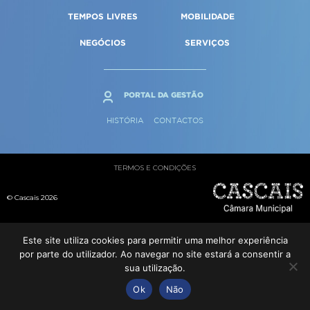
Qualidade de vida
Reabilitação urbana
TEMPOS LIVRES
MOBILIDADE
SERVIÇOS
Sociedade & Educação
Urbanismo
NEGÓCIOS
SERVIÇOS
MAPA DO PORTAL
PORTAL DA GESTÃO
HISTÓRIA
CONTACTOS
TERMOS E CONDIÇÕES
© Cascais 2026
Este site utiliza cookies para permitir uma melhor experiência
por parte do utilizador. Ao navegar no site estará a consentir a
sua utilização.
Ok
Não