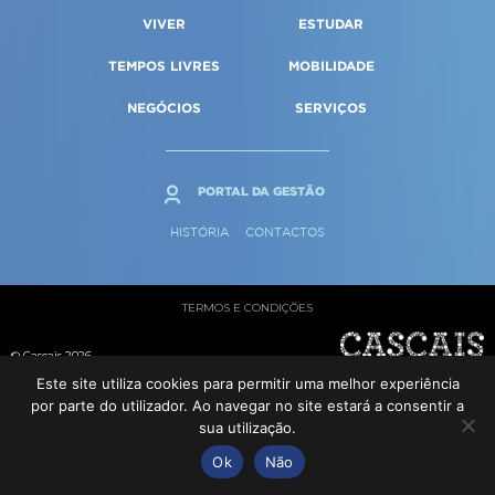
Qualidade de vida
Reabilitação urbana
VIVER
ESTUDAR
SERVIÇOS
Sociedade & Educação
Urbanismo
TEMPOS LIVRES
MOBILIDADE
NEGÓCIOS
SERVIÇOS
MAPA DO PORTAL
PORTAL DA GESTÃO
HISTÓRIA
CONTACTOS
TERMOS E CONDIÇÕES
© Cascais 2026
Este site utiliza cookies para permitir uma melhor experiência
por parte do utilizador. Ao navegar no site estará a consentir a
sua utilização.
Ok
Não