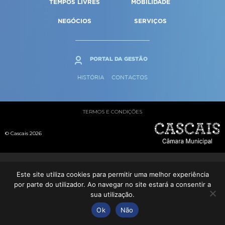
TEMPOS LIVRES
MOBILIDADE
Qualidade de vida
Reabilitação urbana
SERVIÇOS
Sociedade & Educação
NEGÓCIOS
SERVIÇOS
Urbanismo
MAPA DO PORTAL
PORTAL DA GESTÃO
HISTÓRIA
CONTACTOS
TERMOS E CONDIÇÕES
© Cascais 2026
Este site utiliza cookies para permitir uma melhor experiência
por parte do utilizador. Ao navegar no site estará a consentir a
sua utilização.
Ok
Não