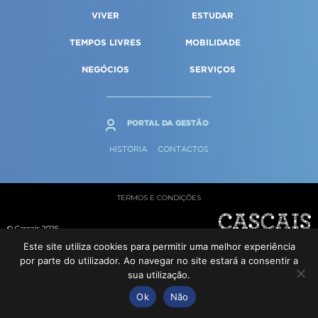
Qualidade de vida
Reabilitação urbana
VIVER
ESTUDAR
SERVIÇOS
Sociedade & Educação
Urbanismo
TEMPOS LIVRES
MOBILIDADE
NEGÓCIOS
SERVIÇOS
MAPA DO PORTAL
PORTAL DA GESTÃO
HISTÓRIA
CONTACTOS
TERMOS E CONDIÇÕES
© Cascais 2026
Este site utiliza cookies para permitir uma melhor experiência
por parte do utilizador. Ao navegar no site estará a consentir a
sua utilização.
Ok
Não