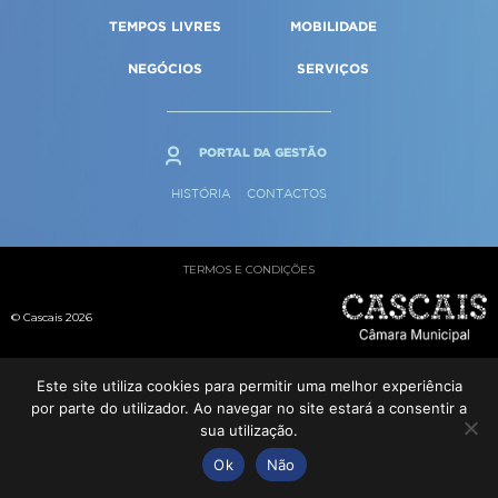
Qualidade de vida
Reabilitação urbana
TEMPOS LIVRES
MOBILIDADE
SERVIÇOS
Sociedade & Educação
Urbanismo
NEGÓCIOS
SERVIÇOS
MAPA DO PORTAL
PORTAL DA GESTÃO
HISTÓRIA
CONTACTOS
TERMOS E CONDIÇÕES
© Cascais 2026
Este site utiliza cookies para permitir uma melhor experiência
por parte do utilizador. Ao navegar no site estará a consentir a
sua utilização.
Ok
Não