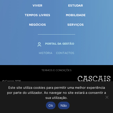
Qualidade de vida
Reabilitação urbana
VIVER
ESTUDAR
SERVIÇOS
Sociedade & Educação
Urbanismo
TEMPOS LIVRES
MOBILIDADE
NEGÓCIOS
SERVIÇOS
MAPA DO PORTAL
PORTAL DA GESTÃO
HISTÓRIA
CONTACTOS
TERMOS E CONDIÇÕES
© Cascais 2026
Este site utiliza cookies para permitir uma melhor experiência
por parte do utilizador. Ao navegar no site estará a consentir a
sua utilização.
Ok
Não