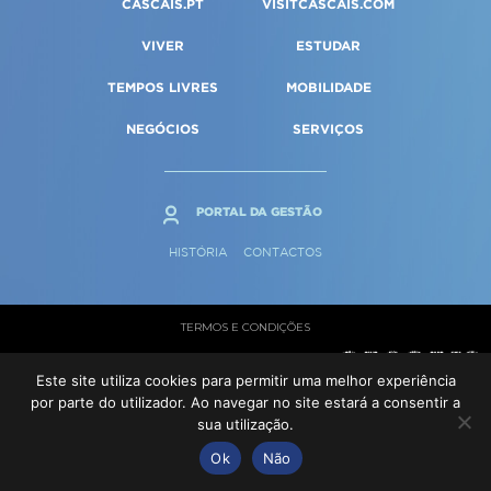
CASCAIS.PT
VISITCASCAIS.COM
Qualidade de vida
Reabilitação urbana
SERVIÇOS
Sociedade & Educação
VIVER
ESTUDAR
Urbanismo
TEMPOS LIVRES
MOBILIDADE
MAPA DO PORTAL
NEGÓCIOS
SERVIÇOS
PORTAL DA GESTÃO
HISTÓRIA
CONTACTOS
TERMOS E CONDIÇÕES
© Cascais 2026
Este site utiliza cookies para permitir uma melhor experiência
por parte do utilizador. Ao navegar no site estará a consentir a
sua utilização.
Ok
Não