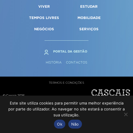
Qualidade de vida
Reabilitação urbana
VIVER
ESTUDAR
SERVIÇOS
Sociedade & Educação
Urbanismo
TEMPOS LIVRES
MOBILIDADE
NEGÓCIOS
SERVIÇOS
MAPA DO PORTAL
PORTAL DA GESTÃO
HISTÓRIA
CONTACTOS
TERMOS E CONDIÇÕES
© Cascais 2026
Este site utiliza cookies para permitir uma melhor experiência
por parte do utilizador. Ao navegar no site estará a consentir a
sua utilização.
Ok
Não