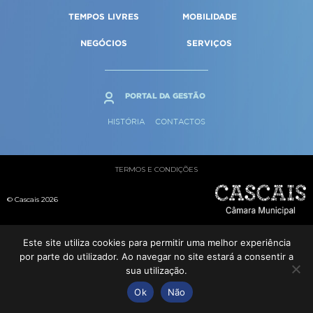
Qualidade de vida
Reabilitação urbana
TEMPOS LIVRES
MOBILIDADE
SERVIÇOS
Sociedade & Educação
Urbanismo
NEGÓCIOS
SERVIÇOS
MAPA DO PORTAL
PORTAL DA GESTÃO
HISTÓRIA
CONTACTOS
TERMOS E CONDIÇÕES
© Cascais 2026
Este site utiliza cookies para permitir uma melhor experiência
por parte do utilizador. Ao navegar no site estará a consentir a
sua utilização.
Ok
Não