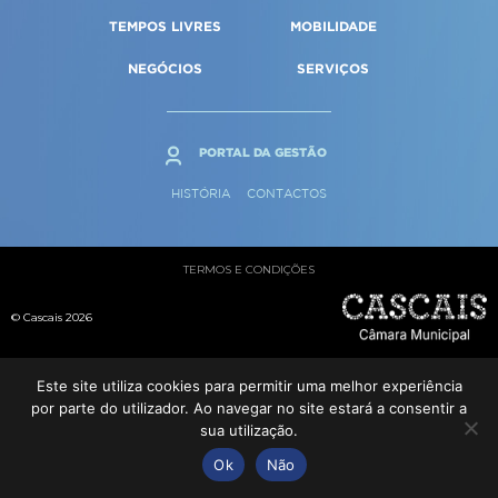
Qualidade de vida
Reabilitação urbana
TEMPOS LIVRES
MOBILIDADE
SERVIÇOS
Sociedade & Educação
Urbanismo
NEGÓCIOS
SERVIÇOS
MAPA DO PORTAL
PORTAL DA GESTÃO
HISTÓRIA
CONTACTOS
TERMOS E CONDIÇÕES
© Cascais 2026
Este site utiliza cookies para permitir uma melhor experiência
por parte do utilizador. Ao navegar no site estará a consentir a
sua utilização.
Ok
Não