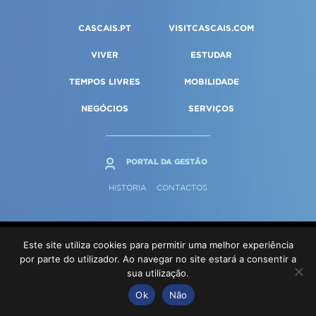
Qualidade de vida
Reabilitação urbana
SERVIÇOS
CASCAIS.PT
VISITCASCAIS.COM
Sociedade & Educação
Urbanismo
VIVER
ESTUDAR
MAPA DO PORTAL
TEMPOS LIVRES
MOBILIDADE
NEGÓCIOS
SERVIÇOS
PORTAL DA GESTÃO
HISTÓRIA
CONTACTOS
TERMOS E CONDIÇÕES
Este site utiliza cookies para permitir uma melhor experiência
por parte do utilizador. Ao navegar no site estará a consentir a
© Cascais 2026
sua utilização.
Ok
Não