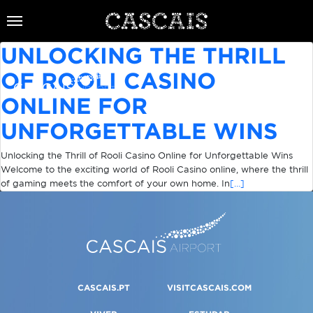
UNLOCKING THE THRILL
Português
OF ROOLI CASINO
CASCAIS.PT
ONLINE FOR
CASCAIS
UNFORGETTABLE WINS
SOBRE CASCAIS:
VIVER
Unlocking the Thrill of Rooli Casino Online for Unforgettable Wins
GOVERNO LOCAL:
História
Welcome to the exciting world of Rooli Casino online, where the thrill
FREGUESIAS:
Assembleia Municipal
VISITAR
of gaming meets the comfort of your own home. In
[…]
Gastronomia
EMPRESAS MUNICIPAIS:
Alcabideche
Câmara Municipal
FACTOS E NÚMEROS:
Cascais Ambiente
Brasão de Cascais
ESTUDAR
Carcavelos e Parede
COMUNICAÇÃO:
Ambiente & Energia
Gestão administrativa e financeira
Cascais Dinâmica
Arquivo Historico
Jornal C
Cascais e Estoril
Economia & Inovação
TEMPOS LIVRES
Projetos Cofinanciados
Cascais Envolvente
Recursos educativos - história e património
Agenda do executivo
S. Domingos de Rana
Governação
Transparência Municipal
MOBILIDADE
Cascais Próxima
CASCAIS.PT
VISITCASCAIS.COM
Mobilidade
Planeamento Estratégico
INVESTIR EM CASCAIS