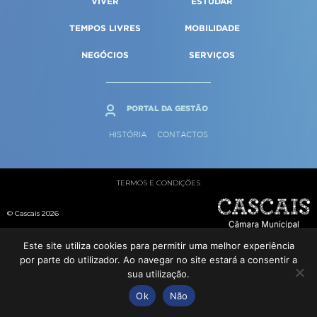
VIVER
ESTUDAR
Qualidade de vida
Reabilitação urbana
SERVIÇOS
TEMPOS LIVRES
MOBILIDADE
Sociedade & Educação
Urbanismo
NEGÓCIOS
SERVIÇOS
MAPA DO PORTAL
PORTAL DA GESTÃO
HISTÓRIA
CONTACTOS
TERMOS E CONDIÇÕES
© Cascais 2026
Este site utiliza cookies para permitir uma melhor experiência
por parte do utilizador. Ao navegar no site estará a consentir a
sua utilização.
Ok
Não