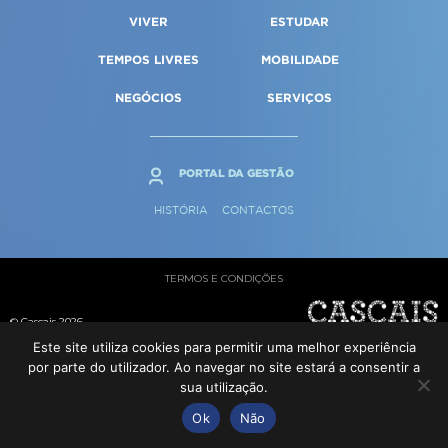
Qualidade de vida
Reabilitação urbana
VIVER
ESTUDAR
SERVIÇOS
Sociedade & Educação
Urbanismo
TEMPOS LIVRES
MOBILIDADE
NEGÓCIOS
SERVIÇOS
MAPA DO PORTAL
PORTAL DA GESTÃO
HISTÓRIA
CONTACTOS
TERMOS E CONDIÇÕES
© Cascais 2026
Este site utiliza cookies para permitir uma melhor experiência
por parte do utilizador. Ao navegar no site estará a consentir a
sua utilização.
Ok
Não