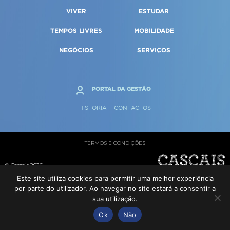
Qualidade de vida
Reabilitação urbana
VIVER
ESTUDAR
SERVIÇOS
Sociedade & Educação
Urbanismo
TEMPOS LIVRES
MOBILIDADE
NEGÓCIOS
SERVIÇOS
MAPA DO PORTAL
PORTAL DA GESTÃO
HISTÓRIA
CONTACTOS
TERMOS E CONDIÇÕES
© Cascais 2026
Este site utiliza cookies para permitir uma melhor experiência
por parte do utilizador. Ao navegar no site estará a consentir a
sua utilização.
Ok
Não