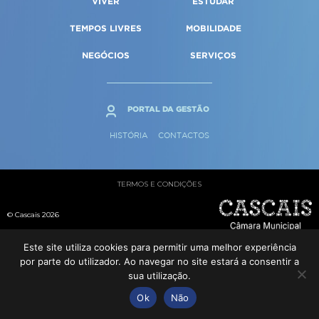
VIVER
ESTUDAR
Qualidade de vida
Reabilitação urbana
SERVIÇOS
TEMPOS LIVRES
MOBILIDADE
Sociedade & Educação
Urbanismo
NEGÓCIOS
SERVIÇOS
MAPA DO PORTAL
PORTAL DA GESTÃO
HISTÓRIA
CONTACTOS
TERMOS E CONDIÇÕES
© Cascais 2026
Este site utiliza cookies para permitir uma melhor experiência
por parte do utilizador. Ao navegar no site estará a consentir a
sua utilização.
Ok
Não