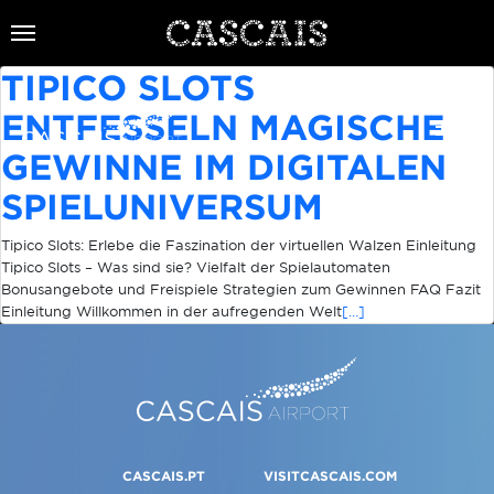
TIPICO SLOTS
Português
ENTFESSELN MAGISCHE
CASCAIS.PT
GEWINNE IM DIGITALEN
CASCAIS
SPIELUNIVERSUM
SOBRE CASCAIS:
VIVER
Tipico Slots: Erlebe die Faszination der virtuellen Walzen Einleitung
GOVERNO LOCAL:
História
Tipico Slots – Was sind sie? Vielfalt der Spielautomaten
FREGUESIAS:
Assembleia Municipal
VISITAR
Bonusangebote und Freispiele Strategien zum Gewinnen FAQ Fazit
Gastronomia
EMPRESAS MUNICIPAIS:
Alcabideche
Einleitung Willkommen in der aufregenden Welt
[…]
Câmara Municipal
FACTOS E NÚMEROS:
Cascais Ambiente
Brasão de Cascais
ESTUDAR
Carcavelos e Parede
COMUNICAÇÃO:
Ambiente & Energia
Gestão administrativa e financeira
Cascais Dinâmica
Arquivo Historico
Jornal C
Cascais e Estoril
Economia & Inovação
TEMPOS LIVRES
Projetos Cofinanciados
Cascais Envolvente
Recursos educativos - história e património
Agenda do executivo
S. Domingos de Rana
Governação
Transparência Municipal
MOBILIDADE
Cascais Próxima
Mobilidade
Planeamento Estratégico
CASCAIS.PT
VISITCASCAIS.COM
INVESTIR EM CASCAIS