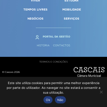
VIVER
ESTUDAR
Qualidade de vida
Reabilitação urbana
SERVIÇOS
TEMPOS LIVRES
MOBILIDADE
Sociedade & Educação
Urbanismo
NEGÓCIOS
SERVIÇOS
MAPA DO PORTAL
PORTAL DA GESTÃO
HISTÓRIA
CONTACTOS
TERMOS E CONDIÇÕES
© Cascais 2026
Este site utiliza cookies para permitir uma melhor experiência
por parte do utilizador. Ao navegar no site estará a consentir a
sua utilização.
Ok
Não