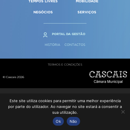
TEMPOS LIVRES
MOBILIDADE
Qualidade de vida
Reabilitação urbana
SERVIÇOS
Sociedade & Educação
NEGÓCIOS
SERVIÇOS
Urbanismo
MAPA DO PORTAL
PORTAL DA GESTÃO
HISTÓRIA
CONTACTOS
TERMOS E CONDIÇÕES
© Cascais 2026
Este site utiliza cookies para permitir uma melhor experiência
por parte do utilizador. Ao navegar no site estará a consentir a
sua utilização.
Ok
Não