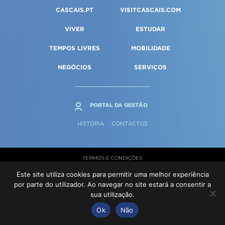
Qualidade de vida
Reabilitação urbana
CASCAIS.PT
VISITCASCAIS.COM
SERVIÇOS
Sociedade & Educação
Urbanismo
VIVER
ESTUDAR
TEMPOS LIVRES
MOBILIDADE
MAPA DO PORTAL
NEGÓCIOS
SERVIÇOS
PORTAL DA GESTÃO
HISTÓRIA
CONTACTOS
TERMOS E CONDIÇÕES
Este site utiliza cookies para permitir uma melhor experiência
© Cascais 2026
por parte do utilizador. Ao navegar no site estará a consentir a
sua utilização.
Ok
Não