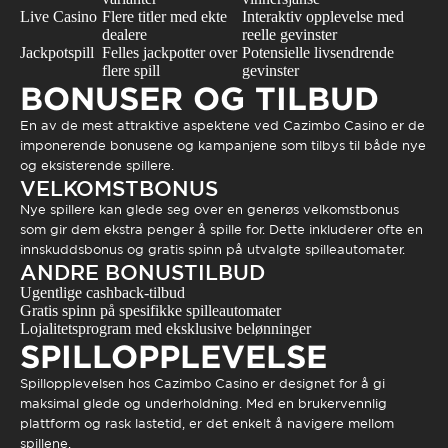
Live Casino
Flere titler med ekte
Interaktiv opplevelse med
dealere
reelle gevinster
Jackpotspill
Felles jackpotter over
Potensielle livsendrende
flere spill
gevinster
BONUSER OG TILBUD
En av de mest attraktive aspektene ved Cazimbo Casino er de
imponerende bonusene og kampanjene som tilbys til både nye
og eksisterende spillere.
VELKOMSTBONUS
Nye spillere kan glede seg over en
generøs velkomstbonus
som gir dem ekstra penger å spille for. Dette inkluderer ofte en
innskuddsbonus og gratis spinn på utvalgte spilleautomater.
ANDRE BONUSTILBUD
Ugentlige cashback-tilbud
Gratis spinn på spesifikke spilleautomater
Lojalitetsprogram med eksklusive belønninger
SPILLOPPLEVELSE
Spillopplevelsen hos Cazimbo Casino er designet for å gi
maksimal glede og underholdning. Med en brukervennlig
plattform og rask lastetid, er det enkelt å navigere mellom
spillene.