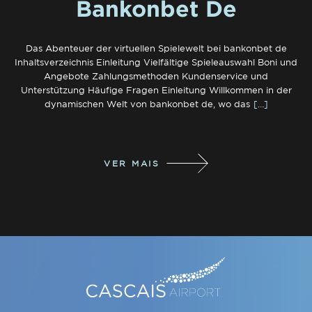
Bankonbet De
Das Abenteuer der virtuellen Spielewelt bei bankonbet de
Inhaltsverzeichnis Einleitung Vielfältige Spieleauswahl Boni und
Angebote Zahlungsmethoden Kundenservice und
Unterstützung Häufige Fragen Einleitung Willkommen in der
dynamischen Welt von bankonbet de, wo das
[…]
VER MAIS