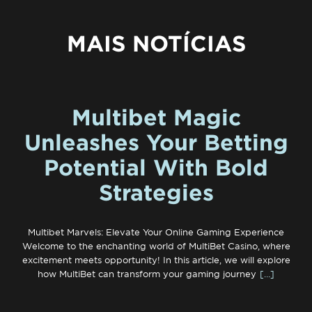
MAIS NOTÍCIAS
Multibet Magic
Unleashes Your Betting
Potential With Bold
Strategies
Multibet Marvels: Elevate Your Online Gaming Experience
Welcome to the enchanting world of MultiBet Casino, where
excitement meets opportunity! In this article, we will explore
how MultiBet can transform your gaming journey
[…]