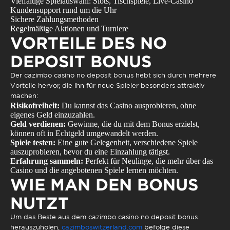
Vielfältige Spielauswahl: Slots, Tischspiele, Live-Casino
Kundensupport rund um die Uhr
Sichere Zahlungsmethoden
Regelmäßige Aktionen und Turniere
VORTEILE DES NO
DEPOSIT BONUS
Der
cazimbo casino no deposit bonus
hebt sich durch mehrere
Vorteile hervor, die ihn für neue Spieler besonders attraktiv
machen:
Risikofreiheit:
Du kannst das Casino ausprobieren, ohne
eigenes Geld einzuzahlen.
Geld verdienen:
Gewinne, die du mit dem Bonus erzielst,
können oft in Echtgeld umgewandelt werden.
Spiele testen:
Eine gute Gelegenheit, verschiedene Spiele
auszuprobieren, bevor du eine Einzahlung tätigst.
Erfahrung sammeln:
Perfekt für Neulinge, die mehr über das
Casino und die angebotenen Spiele lernen möchten.
WIE MAN DEN BONUS
NUTZT
Um das Beste aus dem
cazimbo casino no deposit bonus
herauszuholen,
cazimboswitzerland.com
befolge diese