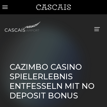
Português
CASCAIS.PT
CASCAIS
SOBRE CASCAIS:
GOVERNO LOCAL:
História
FREGUESIAS:
Assembleia Municipal
Gastronomia
EMPRESAS MUNICIPAIS:
CAZIMBO CASINO
Alcabideche
Câmara Municipal
FACTOS E NÚMEROS:
Cascais Ambiente
Brasão de Cascais
SPIELERLEBNIS
Carcavelos e Parede
COMUNICAÇÃO:
Ambiente & Energia
Gestão administrativa e financeira
Cascais Dinâmica
Arquivo Historico
Jornal C
VIVER
Cascais e Estoril
ENTFESSELN MIT NO
Economia & Inovação
Projetos Cofinanciados
Cascais Envolvente
Recursos educativos - história e património
Agenda do executivo
S. Domingos de Rana
Governação
VISITAR
DEPOSIT BONUS
Transparência Municipal
Cascais Próxima
Mobilidade
Planeamento Estratégico
ESTUDAR