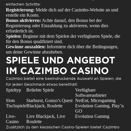
einfachen Schritte:
Registrierung:
Melde dich auf der Cazimbo-Website an und
erstelle ein Konto.
Bonus aktivieren:
Achte darauf, den Bonus bei der
Registrierung oder Einzahlung zu aktivieren, wenn dies
erforderlich ist.
Spielen:
Beginne mit dem Spielen der verfügbaren Spiele, die
für den Bonus qualifiziert sind.
Gewinne auszahlen:
Informiere dich über die Bedingungen,
um deine Gewinne abzuheben.
SPIELE UND ANGEBOT
IM CAZIMBO CASINO
Cazimbo bietet eine beeindruckende Auswahl an Spielen, die
für jeden Geschmack etwas bereithält:
Spieltyp
Beliebte Spiele
Verfügbare
Softwareanbieter
Slots
Starburst, Gonzo’s Quest
NetEnt, Microgaming
Tischspiele
Blackjack, Roulette
Evolution Gaming, Play’n
GO
Live-
Live Blackjack, Live
Evolution Gaming
Casino
Roulette
Zusätzlich zu den klassischen Casino-Spielen bietet Cazimbo