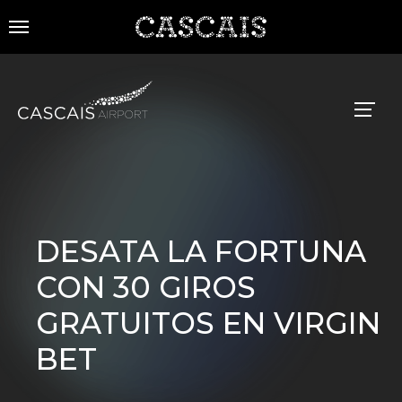
Português
CASCAIS.PT
CASCAIS
SOBRE CASCAIS:
GOVERNO LOCAL:
História
FREGUESIAS:
Assembleia Municipal
Gastronomia
EMPRESAS MUNICIPAIS:
DESATA LA FORTUNA
Alcabideche
Câmara Municipal
FACTOS E NÚMEROS:
Cascais Ambiente
Brasão de Cascais
CON 30 GIROS
Carcavelos e Parede
COMUNICAÇÃO:
Ambiente & Energia
Gestão administrativa e financeira
Cascais Dinâmica
Arquivo Historico
Jornal C
VIVER
Cascais e Estoril
GRATUITOS EN VIRGIN
Economia & Inovação
Projetos Cofinanciados
Cascais Envolvente
Recursos educativos - história e património
Agenda do executivo
S. Domingos de Rana
Governação
VISITAR
BET
Transparência Municipal
Cascais Próxima
Mobilidade
Planeamento Estratégico
ESTUDAR