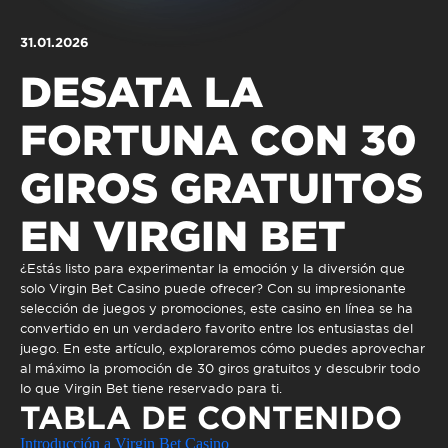
Qualidade de vida
Reabilitação urbana
TEMPOS LIVRES
31.01.2026
Sociedade & Educação
Urbanismo
MOBILIDADE
DESATA LA
INVESTIR EM CASCAIS
FORTUNA CON 30
SERVIÇOS
GIROS GRATUITOS
EN VIRGIN BET
MAPA DO PORTAL
¿Estás listo para experimentar la emoción y la diversión que
solo
Virgin Bet Casino
puede ofrecer? Con su impresionante
selección de juegos y promociones, este casino en línea se ha
convertido en un verdadero favorito entre los entusiastas del
juego. En este artículo, exploraremos cómo puedes aprovechar
al máximo la promoción de
30 giros gratuitos
y descubrir todo
lo que Virgin Bet tiene reservado para ti.
TABLA DE CONTENIDO
Introducción a Virgin Bet Casino