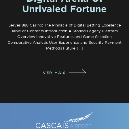
Unrivaled Fortune
Server 888 Casino: The Pinnacle of Digital Betting Excellence
Table of Contents Introduction A Storied Legacy Platform
Overview Innovative Features and Game Selection
Comparative Analysis User Experience and Security Payment
Methods Future
[…]
VER MAIS