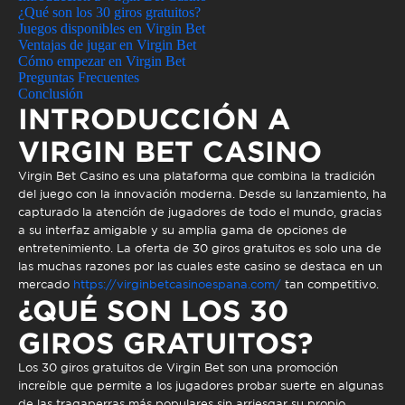
¿Qué son los 30 giros gratuitos?
Juegos disponibles en Virgin Bet
Ventajas de jugar en Virgin Bet
Cómo empezar en Virgin Bet
Preguntas Frecuentes
Conclusión
INTRODUCCIÓN A
VIRGIN BET CASINO
Virgin Bet Casino
es una plataforma que combina la tradición
del juego con la innovación moderna. Desde su lanzamiento, ha
capturado la atención de jugadores de todo el mundo, gracias
a su interfaz amigable y su amplia gama de opciones de
entretenimiento. La oferta de
30 giros gratuitos
es solo una de
las muchas razones por las cuales este casino se destaca en un
mercado
https://virginbetcasinoespana.com/
tan competitivo.
¿QUÉ SON LOS 30
GIROS GRATUITOS?
Los
30 giros gratuitos
de Virgin Bet son una promoción
increíble que permite a los jugadores probar suerte en algunas
de las tragaperras más populares sin arriesgar su propio