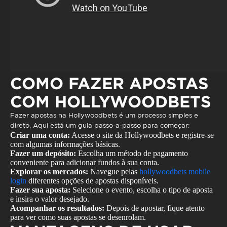
COMO FAZER APOSTAS
COM HOLLYWOODBETS
Fazer apostas na
Hollywoodbets
é um processo simples e
direto. Aqui está um guia passo-a-passo para começar:
Criar uma conta:
Acesse o site da Hollywoodbets e registre-se
com algumas informações básicas.
Fazer um depósito:
Escolha um método de pagamento
conveniente para adicionar fundos à sua conta.
Explorar os mercados:
Navegue pelas
hollywoodbets mobile
login
diferentes opções de apostas disponíveis.
Fazer sua aposta:
Selecione o evento, escolha o tipo de aposta
e insira o valor desejado.
Acompanhar os resultados:
Depois de apostar, fique atento
para ver como suas apostas se desenrolam.