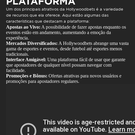
PLATAFORMA
Um dos principais atrativos da
Hollywoodbets
é a variedade
de recursos que ela oferece. Aqui estão algumas das
características que destacam a plataforma:
Apostas ao Vivo:
A possibilidade de fazer apostas enquanto os
eventos estão em andamento, aumentando a emoção da
experiência.
Mercados Diversificados:
A Hollywoodbets abrange uma vasta
gama de esportes e eventos, desde futebol até esportes menos
tradicionais.
Interface Amigável:
Uma plataforma fácil de usar que garante
que apostadores de qualquer nível possam navegar com
facilidade.
Promoções e Bônus:
Ofertas atrativas para novos usuários e
promoções para apostadores regulares.