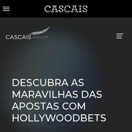
Português
CASCAIS.PT
CASCAIS
SOBRE CASCAIS:
GOVERNO LOCAL:
História
FREGUESIAS:
Assembleia Municipal
Gastronomia
EMPRESAS MUNICIPAIS:
DESCUBRA AS
Alcabideche
Câmara Municipal
FACTOS E NÚMEROS:
Cascais Ambiente
Brasão de Cascais
MARAVILHAS DAS
Carcavelos e Parede
COMUNICAÇÃO:
Ambiente & Energia
Gestão administrativa e financeira
Cascais Dinâmica
Arquivo Historico
Jornal C
VIVER
Cascais e Estoril
APOSTAS COM
Economia & Inovação
Projetos Cofinanciados
Cascais Envolvente
Recursos educativos - história e património
Agenda do executivo
S. Domingos de Rana
Governação
VISITAR
HOLLYWOODBETS
Transparência Municipal
Cascais Próxima
Mobilidade
Planeamento Estratégico
ESTUDAR