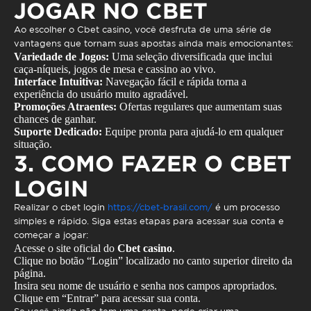
JOGAR NO CBET
Ao escolher o
Cbet casino
, você desfruta de uma série de
vantagens que tornam suas apostas ainda mais emocionantes:
Variedade de Jogos:
Uma seleção diversificada que inclui
caça-níqueis, jogos de mesa e cassino ao vivo.
Interface Intuitiva:
Navegação fácil e rápida torna a
experiência do usuário muito agradável.
Promoções Atraentes:
Ofertas regulares que aumentam suas
chances de ganhar.
Suporte Dedicado:
Equipe pronta para ajudá-lo em qualquer
situação.
3. COMO FAZER O CBET
LOGIN
Realizar o
cbet login
https://cbet-brasil.com/
é um processo
simples e rápido. Siga estas etapas para acessar sua conta e
começar a jogar:
Acesse o site oficial do
Cbet casino
.
Clique no botão “Login” localizado no canto superior direito da
página.
Insira seu nome de usuário e senha nos campos apropriados.
Clique em “Entrar” para acessar sua conta.