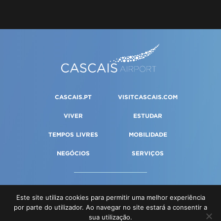
CASCAIS.PT
VISITCASCAIS.COM
VIVER
ESTUDAR
TEMPOS LIVRES
MOBILIDADE
NEGÓCIOS
SERVIÇOS
PORTAL DA GESTÃO
Este site utiliza cookies para permitir uma melhor experiência
por parte do utilizador. Ao navegar no site estará a consentir a
HISTÓRIA
CONTACTOS
sua utilização.