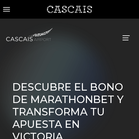
Português
CASCAIS.PT
CASCAIS
SOBRE CASCAIS:
GOVERNO LOCAL:
História
FREGUESIAS:
Assembleia Municipal
Gastronomia
EMPRESAS MUNICIPAIS:
DESCUBRE EL BONO
Alcabideche
Câmara Municipal
FACTOS E NÚMEROS:
Cascais Ambiente
Brasão de Cascais
DE MARATHONBET Y
Carcavelos e Parede
COMUNICAÇÃO:
Ambiente & Energia
Gestão administrativa e financeira
Cascais Dinâmica
Arquivo Historico
Jornal C
VIVER
Cascais e Estoril
TRANSFORMA TU
Economia & Inovação
Projetos Cofinanciados
Cascais Envolvente
Recursos educativos - história e património
Agenda do executivo
S. Domingos de Rana
Governação
VISITAR
APUESTA EN
Transparência Municipal
Cascais Próxima
Mobilidade
Planeamento Estratégico
VICTORIA
ESTUDAR