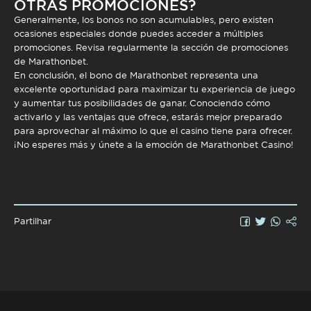
OTRAS PROMOCIONES?
Generalmente, los bonos no son acumulables, pero existen
ocasiones especiales donde puedes acceder a múltiples
promociones. Revisa regularmente la sección de promociones
de Marathonbet.
En conclusión, el
bono de Marathonbet
representa una
excelente oportunidad para maximizar tu experiencia de juego
y aumentar tus posibilidades de ganar. Conociendo cómo
activarlo y las ventajas que ofrece, estarás mejor preparado
para aprovechar al máximo lo que el casino tiene para ofrecer.
¡No esperes más y únete a la emoción de Marathonbet Casino!
Partilhar