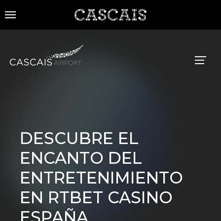
Português
CASCAIS.PT
CASCAIS
SOBRE CASCAIS:
GOVERNO LOCAL:
História
FREGUESIAS:
Assembleia Municipal
Gastronomia
EMPRESAS MUNICIPAIS:
DESCUBRE EL
Alcabideche
Câmara Municipal
FACTOS E NÚMEROS:
Cascais Ambiente
Brasão de Cascais
ENCANTO DEL
Carcavelos e Parede
COMUNICAÇÃO:
Ambiente & Energia
Gestão administrativa e financeira
Cascais Dinâmica
Arquivo Historico
Jornal C
VIVER
Cascais e Estoril
ENTRETENIMIENTO
Economia & Inovação
Projetos Cofinanciados
Cascais Envolvente
Recursos educativos - história e património
Agenda do executivo
S. Domingos de Rana
Governação
VISITAR
EN RTBET CASINO
Transparência Municipal
Cascais Próxima
Mobilidade
Planeamento Estratégico
ESPAÑA
ESTUDAR