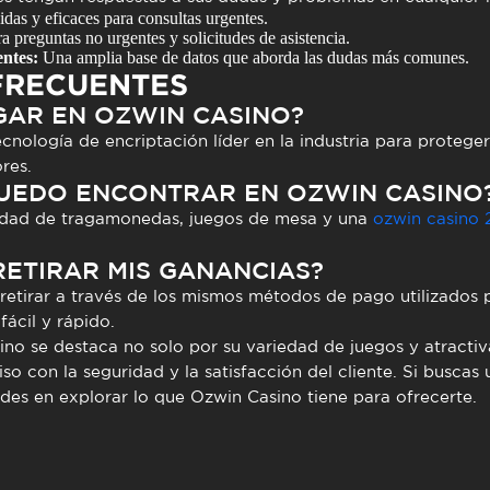
das y eficaces para consultas urgentes.
a preguntas no urgentes y solicitudes de asistencia.
ntes:
Una amplia base de datos que aborda las dudas más comunes.
FRECUENTES
GAR EN OZWIN CASINO?
ecnología de encriptación líder en la industria para protege
res.
UEDO ENCONTRAR EN OZWIN CASINO
edad de
tragamonedas
, juegos de mesa y una
ozwin casino 
ETIRAR MIS GANANCIAS?
etirar a través de los mismos métodos de pago utilizados p
ácil y rápido.
ino
se destaca no solo por su variedad de juegos y atracti
 con la seguridad y la satisfacción del cliente. Si buscas
udes en explorar lo que
Ozwin Casino
tiene para ofrecerte.