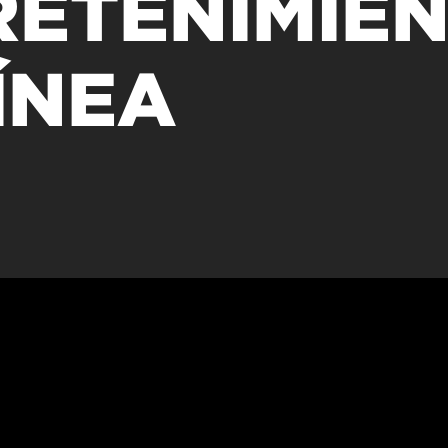
RETENIMIE
to presencial
Estacionamento
 frequentes
Mais serviços
Quem somos
ÍNEA
Loja