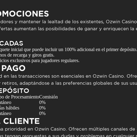
OMOCIONES
dores y mantener la lealtad de los existentes,
Ozwin Casino
ofertas aumentan las posibilidades de ganar y enriquecen la 
ACADAS
ete inicial que puede incluir un 100% adicional en el primer depósito
os de recarga y giros gratis.
cios exclusivos para jugadores regulares.
 PAGO
ad en las transacciones son esenciales en
Ozwin Casino
. Ofr
retiros, adaptándose a las preferencias globales de sus usu
EPÓSITO
po de Procesamiento
Comisión
ntáneo
0%
ías hábiles
0%
ntáneo
0%
 CLIENTE
una prioridad en
Ozwin Casino
. Ofrecen múltiples canales d
es tengan respuestas a sus dudas y problemas en cualquie