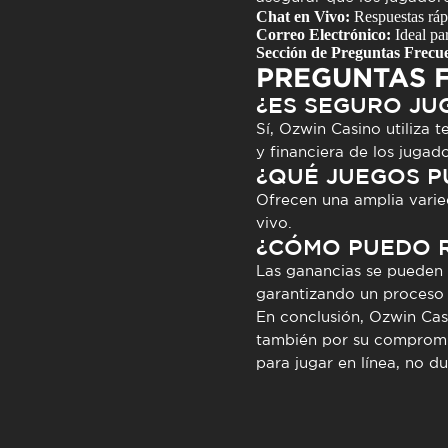
Chat en Vivo:
Respuestas rápi
Correo Electrónico:
Ideal par
Sección de Preguntas Frecue
PREGUNTAS 
¿ES SEGURO JU
Sí,
Ozwin Casino
utiliza t
y financiera de los jugado
¿QUÉ JUEGOS P
Ofrecen una amplia vari
vivo.
¿CÓMO PUEDO R
Las ganancias se pueden r
garantizando un proceso f
En conclusión,
Ozwin Cas
también por su compromiso
para jugar en línea, no d