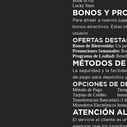
Book of Oz
Lucky Stars
BONOS Y PR
Para atraer a nuevos juga
bonos atractivos
. Estas 
usuario.
OFERTAS DEST
Bonos de Bienvenida:
Un paqu
Promociones Semanales:
Bon
Programa de Lealtad:
Benefi
MÉTODOS DE
La seguridad y la facilid
de pago para depósitos y 
OPCIONES DE D
Método de Pago
Tiem
Tarjetas de Crédito
Insta
Transferencias Bancarias
1-3 d
Monederos Electrónicos
Insta
ATENCIÓN AL
El servicio al cliente es 
asegurar que los jugador