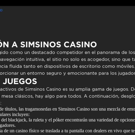
no
N A SIMSINOS CASINO
ido como un destacado competidor en el panorama de los c
avegación intuitiva, el sitio no solo es acogedor, sino que
cia fluida tanto en dispositivos de escritorio como móviles
orcionar un entorno seguro y emocionante para los jugador
E JUEGOS
tractivos de Simsinos Casino es su amplia gama de juegos.
e mesa clásicos, hay algo para todos. A continuación, desgl
:
e títulos, las tragamonedas en Simsinos Casino son una mezcla de em
ulares incluyen:
el blackjack, la ruleta y el póker encontrarán una variedad de opciones
ugadores.
 de un casino físico se traslada a tu pantalla con dealers en vivo que te