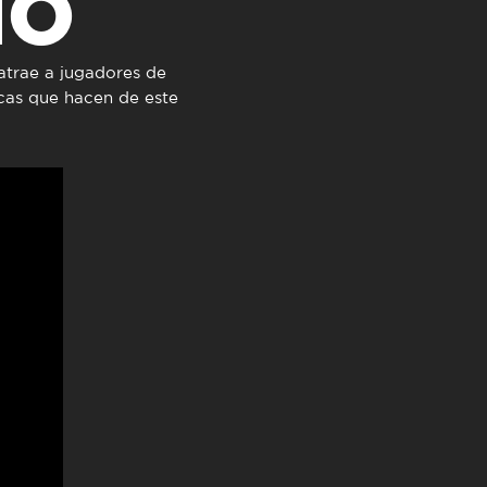
NO
TimeOut Cascais
atrae a jugadores de
icas que hacen de este