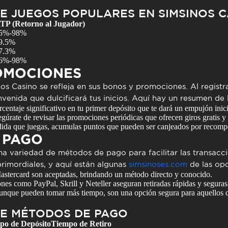
E JUEGOS POPULARES EN SIMSINOS C
TP (Retorno al Jugador)
5%-98%
9.5%
7.3%
6%-98%
OMOCIONES
os Casino se refleja en sus
bonos y promociones
. Al regist
venida que dulcificará tus inicios. Aquí hay un resumen de
entaje significativo en tu primer depósito que te dará un empujón inici
gúrate de revisar las promociones periódicas que ofrecen giros gratis y
da que juegas, acumulas puntos que pueden ser canjeados por recompe
 PAGO
na variedad de métodos de pago para facilitar las transacci
rimordiales, y aquí están algunas
simsinoses.com
de las opc
stercard son aceptadas, brindando un método directo y conocido.
es como PayPal, Skrill y Neteller aseguran retiradas rápidas y seguras
nque pueden tomar más tiempo, son una opción segura para aquellos q
E MÉTODOS DE PAGO
po de Depósito
Tiempo de Retiro