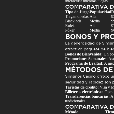
interactuar mientras juegas.
COMPARATIVA D
Tipo de Juego
Popularidad
R
Tragamonedas
Alta
9
Blackjack
Media
9
Ruleta
Alta
9
Póker
Media
9
BONOS Y PR
La generosidad de Simsin
atractivo paquete de bien
Bonos de Bienvenida:
Un porc
Promociones Semanales:
Ase
Programa de Lealtad:
A medi
MÉTODOS DE
Simsinos Casino ofrece u
seguridad y rapidez son p
Tarjetas de crédito:
Visa y Ma
Billeteras electrónicas:
Opcion
Transferencias bancarias:
Au
tradicionales.
COMPARATIVA D
Método
Tiem