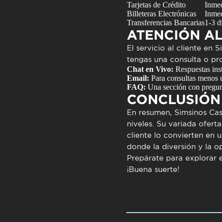
Tarjetas de Crédito
Inmed
Billeteras Electrónicas
Inmed
Transferencias Bancarias
1-3 d
ATENCIÓN AL
El servicio al cliente en
tengas una consulta o pr
Chat en Vivo:
Respuestas inst
Email:
Para consultas menos u
FAQ:
Una sección con pregun
CONCLUSIÓN
En resumen,
Simsinos Cas
niveles. Su variada ofer
cliente lo convierten en 
donde la diversión y la o
Prepárate para explorar e
¡Buena suerte!