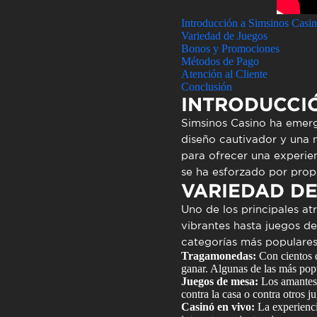
Introducción a Simsinos Casi
Variedad de Juegos
Bonos y Promociones
Métodos de Pago
Atención al Cliente
Conclusión
INTRODUCCIÓ
Simsinos Casino ha emerg
diseño cautivador y una n
para ofrecer una experien
se ha esforzado por prop
VARIEDAD D
Uno de los principales a
vibrantes hasta juegos d
categorías más populares
Tragamonedas:
Con cientos d
ganar. Algunas de las más pop
Juegos de mesa:
Los amantes d
contra la casa o contra otros j
Casinó en vivo:
La experiencia