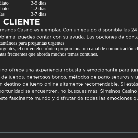
iato
3-5 días
iato
1-2 días
ías
3-7 días
 CLIENTE
 Simsinos Casino es ejemplar. Con un equipo disponible las 2
oblema, puedes contar con su ayuda. Las opciones de conta
antáneas para preguntas urgentes.
rgentes, el correo electrónico proporciona un canal de comunicación cl
tas frecuentes que aborda muchos temas comunes.
ino
ofrece una experiencia robusta y emocionante para jug
ta de juegos, generosos bonos, métodos de pago seguros y un
un destino de juego online altamente recomendable. Si está
portunidad se encuentren, no busques más: Simsinos Casino 
ste fascinante mundo y disfrutar de todas las emociones qu