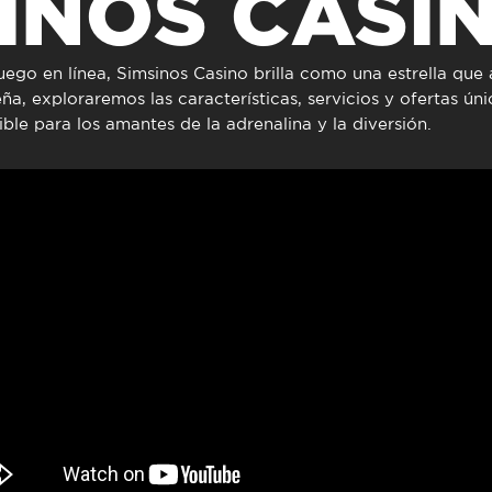
INOS CASI
to presencial
Estacionamento
 frequentes
Mais serviços
Quem somos
juego en línea,
Simsinos Casino
brilla como una estrella que 
eña, exploraremos las características, servicios y ofertas ún
Loja
ible para los amantes de la adrenalina y la diversión.