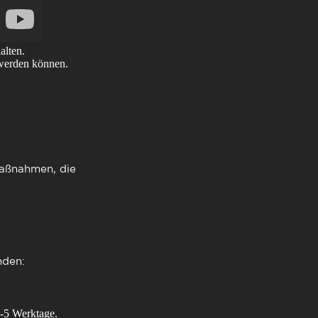
alten.
 werden können.
 Maßnahmen, die
.
den:
1-5 Werktage.