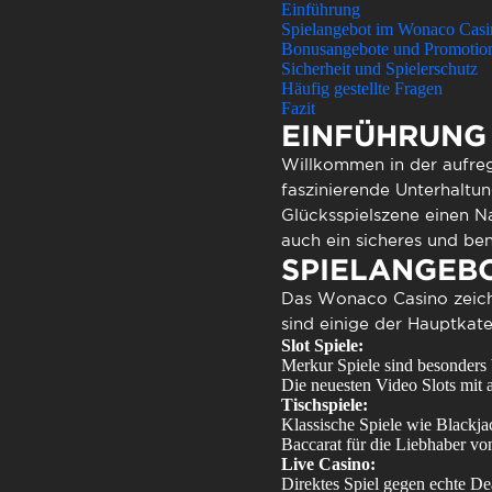
Atendimen
Einführung
Spielangebot im Wonaco Casi
Perguntas
Bonusangebote und Promotio
Sicherheit und Spielerschutz
Häufig gestellte Fragen
Fazit
EINFÜHRUNG
Willkommen in der aufr
faszinierende Unterhaltu
Glücksspielszene einen N
auch ein sicheres und ben
SPIELANGEB
Das
Wonaco Casino
zeich
sind einige der Hauptkate
Slot Spiele:
Merkur Spiele sind besonders b
Die neuesten Video Slots mi
Tischspiele:
Klassische Spiele wie Blackjac
Baccarat für die Liebhaber vo
Live Casino:
Direktes Spiel gegen echte Dea