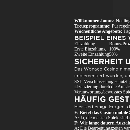
Willkommensbonus:
Neulinge
Treueprogramme:
Für regelm
Wöchentliche Angebote:
Tägl
BEISPIEL EINE
Einzahlung
Bonus-Proz
Erste Einzahlung
100%
Zweite Einzahlung
50%
SICHERHEIT 
Das
Wonaco Casino
nimmt
implementiert wurden, um
SSL-Verschlüsselung schützt p
Lizenzierung durch die Aufsic
Verantwortungsbewusstes Spiel
HÄUFIG GEST
Hier sind einige Fragen, d
F: Bietet das Casino mobile 
A: Ja, die meisten Spiele sind 
F: Wie lange dauern Ausza
A: Die Bearbeitungszeiten va