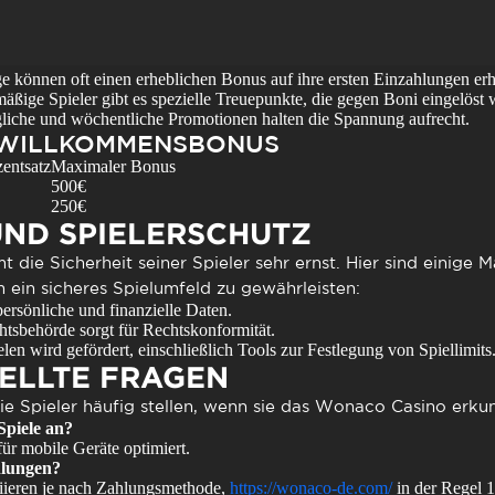
 können oft einen erheblichen Bonus auf ihre ersten Einzahlungen erh
äßige Spieler gibt es spezielle Treuepunkte, die gegen Boni eingelöst
iche und wöchentliche Promotionen halten die Spannung aufrecht.
S WILLKOMMENSBONUS
entsatz
Maximaler Bonus
500€
250€
UND SPIELERSCHUTZ
 die Sicherheit seiner Spieler sehr ernst. Hier sind einige
 ein sicheres Spielumfeld zu gewährleisten:
ersönliche und finanzielle Daten.
htsbehörde sorgt für Rechtskonformität.
en wird gefördert, einschließlich Tools zur Festlegung von Spiellimits
ELLTE FRAGEN
ie Spieler häufig stellen, wenn sie das
Wonaco Casino
erkun
Spiele an?
für mobile Geräte optimiert.
hlungen?
riieren je nach Zahlungsmethode,
https://wonaco-de.com/
in der Regel 