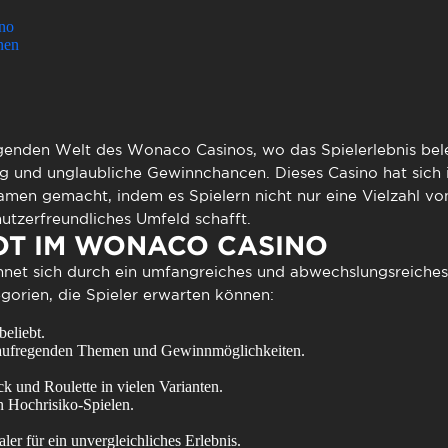
to presencial
Estacionamento
no
 frequentes
Mais serviços
nen
Quem somos
Loja
egenden Welt des
Wonaco Casinos
, wo das Spielerlebnis be
ng und unglaubliche Gewinnchancen. Dieses Casino hat sich i
amen gemacht, indem es Spielern nicht nur eine Vielzahl von
utzerfreundliches Umfeld schafft.
OT IM WONACO CASINO
net sich durch ein umfangreiches und abwechslungsreiches
gorien, die Spieler erwarten können:
eliebt.
t aufregenden Themen und Gewinnmöglichkeiten.
k und Roulette in vielen Varianten.
n Hochrisiko-Spielen.
ler für ein unvergleichliches Erlebnis.